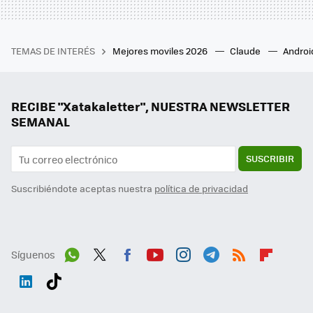
TEMAS DE INTERÉS
Mejores moviles 2026
Claude
Androi
RECIBE "Xatakaletter", NUESTRA NEWSLETTER
SEMANAL
SUSCRIBIR
Suscribiéndote aceptas nuestra
política de privacidad
Síguenos
Wh
Twit
Fac
You
Inst
Tele
RSS
Flip
ats
ter
ebo
tub
agr
gra
boa
Link
Tikt