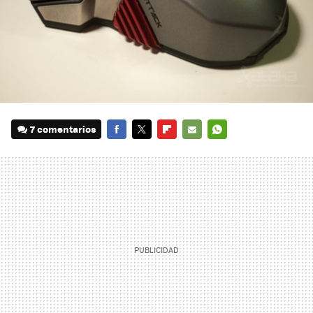
7 comentarios
FACEBOOK
TWITTER
FLIPBOARD
E-
WHATSAPP
MAIL