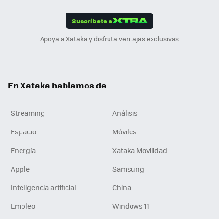
App
ok
e
am
m
rd
edI
ok
Suscríbete a
n
Apoya a Xataka y disfruta ventajas exclusivas
En Xataka hablamos de...
Streaming
Análisis
Espacio
Móviles
Energía
Xataka Movilidad
Apple
Samsung
Inteligencia artificial
China
Empleo
Windows 11