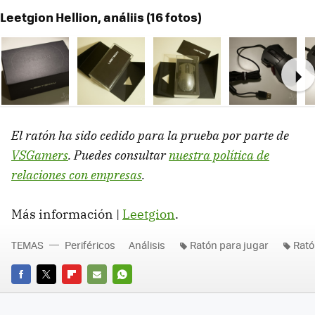
Leetgion Hellion, análiis (16 fotos)
Ne
El ratón ha sido cedido para la prueba por parte de
VSGamers
. Puedes consultar
nuestra política de
relaciones con empresas
.
Más información |
Leetgion
.
TEMAS
Periféricos
Análisis
Ratón para jugar
Rat
FACEBOOK
TWITTER
FLIPBOARD
E-
WHATSAPP
MAIL