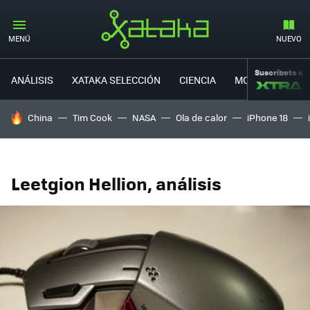
MENÚ
NUEVO
Suscríbete a
ANÁLISIS
XATAKA SELECCIÓN
CIENCIA
MOVILIDAD
HOY SE HABLA DE
China
Tim Cook
NASA
Ola de calor
iPhone 18
Leetgion Hellion, análisis