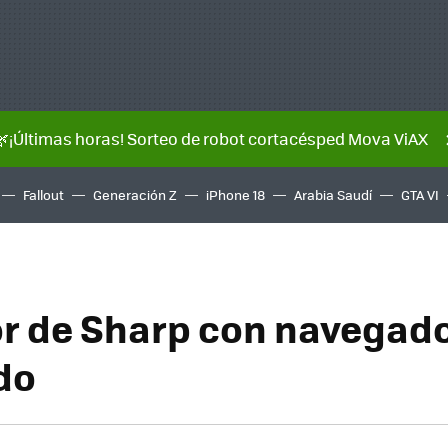
🌿¡Últimas horas! Sorteo de robot cortacésped Mova ViAX
Fallout
Generación Z
iPhone 18
Arabia Saudí
GTA VI
or de Sharp con navegad
do