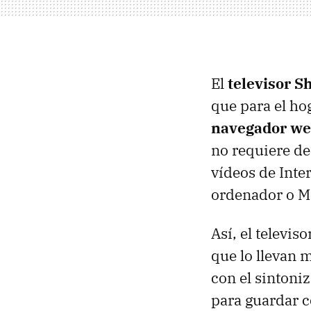
El
televisor S
que para el ho
navegador we
no requiere d
vídeos de Inte
ordenador o M
Así, el televis
que lo llevan 
con el sintoni
para guardar c