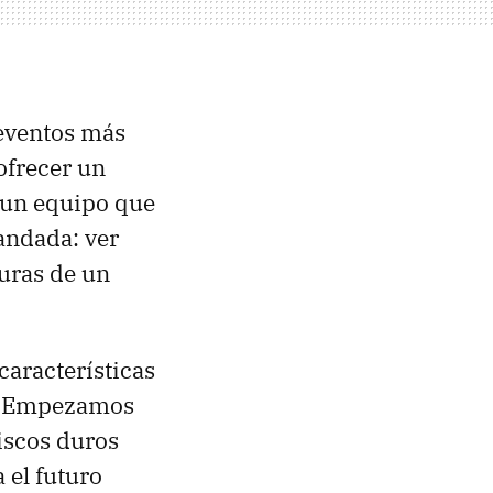
 eventos más
ofrecer un
e un equipo que
andada: ver
duras de un
 características
as. Empezamos
discos duros
 el futuro