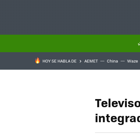
HOY SE HABLA DE
AEMET
China
Waze
Televis
integra