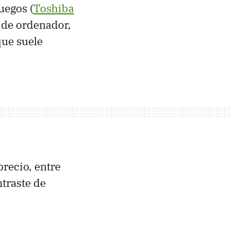
uegos (
Toshiba
y de ordenador,
que suele
precio, entre
traste de