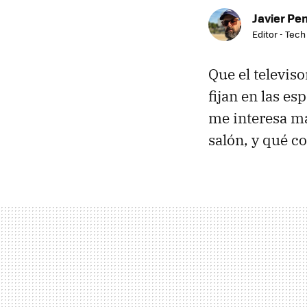
Javier Pe
Editor - Tech
Que el televis
fijan en las e
me interesa má
salón, y qué c