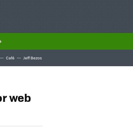
Café
Jeff Bezos
or web