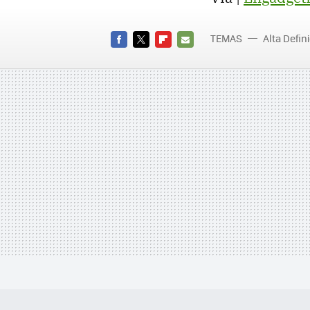
TEMAS
Alta Defin
FACEBOOK
TWITTER
FLIPBOARD
E-
MAIL