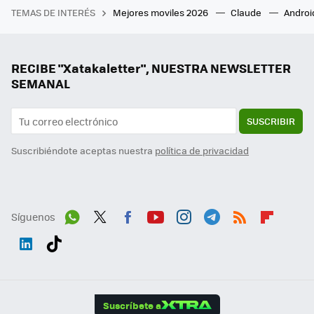
TEMAS DE INTERÉS
Mejores moviles 2026
Claude
Androi
RECIBE "Xatakaletter", NUESTRA NEWSLETTER
SEMANAL
SUSCRIBIR
Suscribiéndote aceptas nuestra
política de privacidad
Síguenos
Wh
Twit
Fac
You
Inst
Tele
RSS
Flip
ats
ter
ebo
tub
agr
gra
boa
Link
Tikt
App
ok
e
am
m
rd
edI
ok
Suscríbete a
n