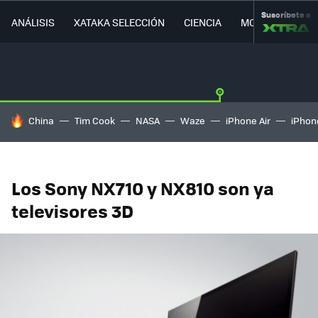
Suscríbete a
ANÁLISIS
XATAKA SELECCIÓN
CIENCIA
MOVILIDAD
HOY SE HABLA DE
China
Tim Cook
NASA
Waze
iPhone Air
iPhone
Los Sony NX710 y NX810 son ya
televisores 3D