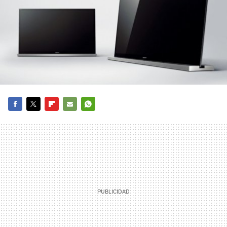
FACEBOOK
TWITTER
FLIPBOARD
E-
WHATSAPP
MAIL