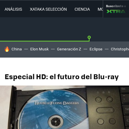
Suscríbete a
ANÁLISIS
XATAKA SELECCIÓN
CIENCIA
MOVILIDAD
HOY SE HABLA DE
China
Elon Musk
Generación Z
Eclipse
Christoph
Especial HD: el futuro del Blu-ray