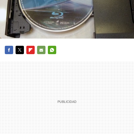
FACEBOOK
TWITTER
FLIPBOARD
E-
WHATSAPP
MAIL