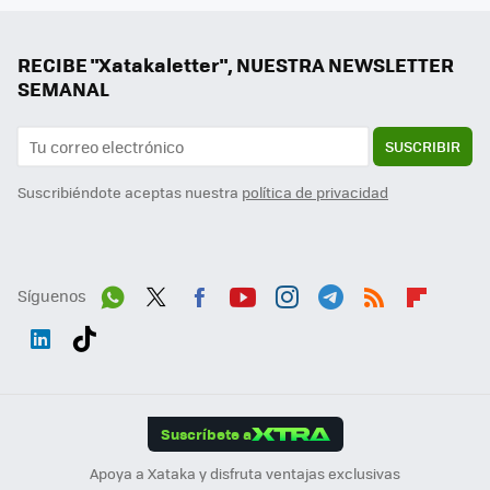
RECIBE "Xatakaletter", NUESTRA NEWSLETTER
SEMANAL
SUSCRIBIR
Suscribiéndote aceptas nuestra
política de privacidad
Síguenos
Wh
Twit
Fac
You
Inst
Tele
RSS
Flip
ats
ter
ebo
tub
agr
gra
boa
Link
Tikt
App
ok
e
am
m
rd
edI
ok
Suscríbete a
n
Apoya a Xataka y disfruta ventajas exclusivas