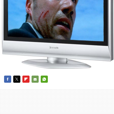
FACEBOOK
TWITTER
FLIPBOARD
E-
WHATSAPP
MAIL