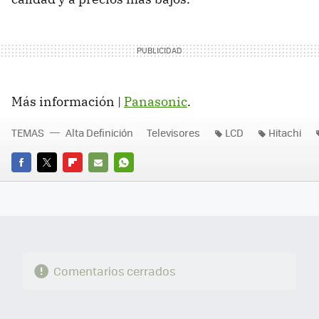
Más información |
Panasonic
.
TEMAS
Alta Definición
Televisores
LCD
Hitachi
FACEBOOK
TWITTER
FLIPBOARD
E-
WHATSAPP
MAIL
Comentarios cerrados