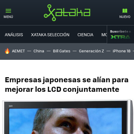
MENÚ
NUEVO
Suscríbete a
ANÁLISIS
XATAKA SELECCIÓN
CIENCIA
MOVILIDAD
HOY SE HABLA DE
AEMET
China
Bill Gates
Generación Z
iPhone 18
Empresas japonesas se alían para
mejorar los LCD conjuntamente