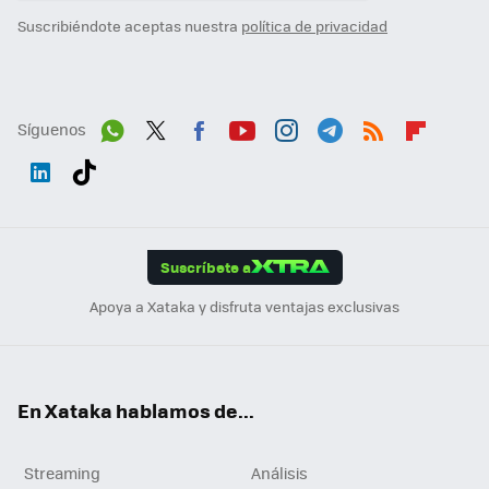
Suscribiéndote aceptas nuestra
política de privacidad
Síguenos
Wh
Twit
Fac
You
Inst
Tele
RSS
Flip
ats
ter
ebo
tub
agr
gra
boa
Link
Tikt
App
ok
e
am
m
rd
edI
ok
Suscríbete a
n
Apoya a Xataka y disfruta ventajas exclusivas
En Xataka hablamos de...
Streaming
Análisis