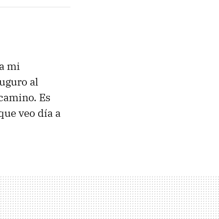
ya mi
uguro al
 camino. Es
que veo día a