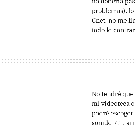
no debería pas
problemas), lo 
Cnet, no me li
todo lo contra
No tendré que 
mi videoteca o
podré escoger
sonido 7.1. si 