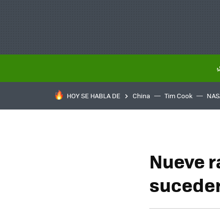
HOY SE HABLA DE
China
Tim Cook
NAS
Nueve r
suceder