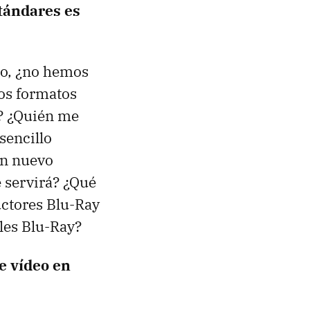
stándares es
ro, ¿no hemos
dos formatos
a? ¿Quién me
sencillo
un nuevo
 servirá? ¿Qué
ctores Blu-Ray
les Blu-Ray?
e vídeo en