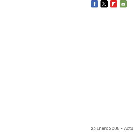
FACEBOOK
TWITTER
FLIPBOARD
E-
MAIL
23 Enero 2009
Actua