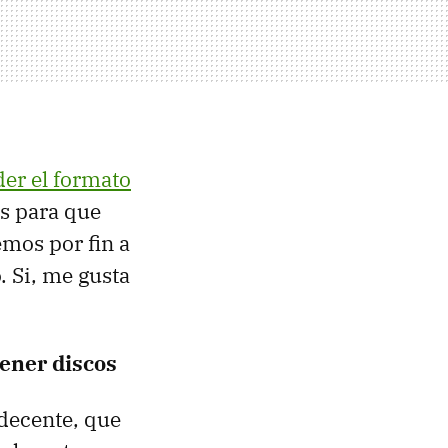
er el formato
s para que
emos por fin a
. Si, me gusta
tener discos
 decente, que