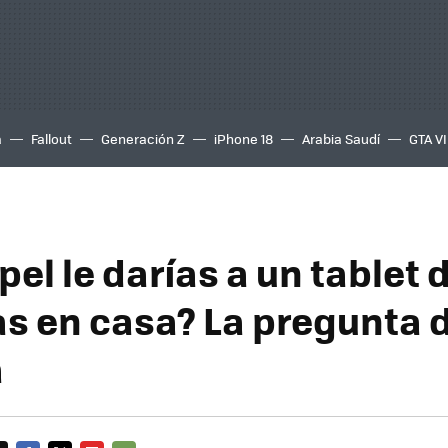
a
Fallout
Generación Z
iPhone 18
Arabia Saudí
GTA VI
el le darías a un tablet 
s en casa? La pregunta d
a