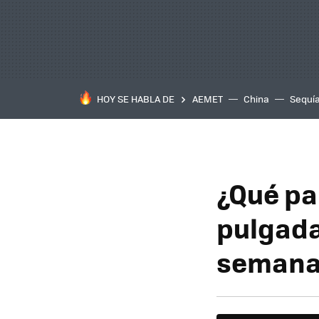
HOY SE HABLA DE
AEMET
China
Sequí
¿Qué pap
pulgada
seman