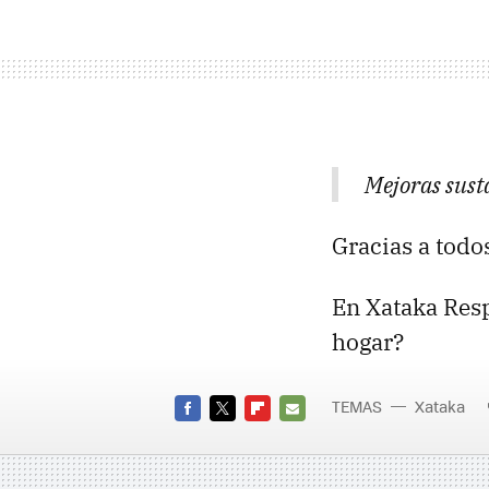
Mejoras sust
Gracias a todos
En Xataka Resp
hogar?
TEMAS
Xataka
FACEBOOK
TWITTER
FLIPBOARD
E-
MAIL