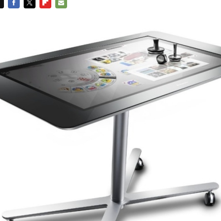
FACEBOOK
TWITTER
FLIPBOARD
E-
MAIL