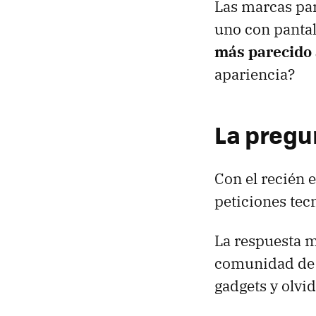
Las marcas par
uno con pantall
más parecido a
apariencia?
La pregu
Con el recién 
peticiones tec
La respuesta m
comunidad de 
gadgets y olvi