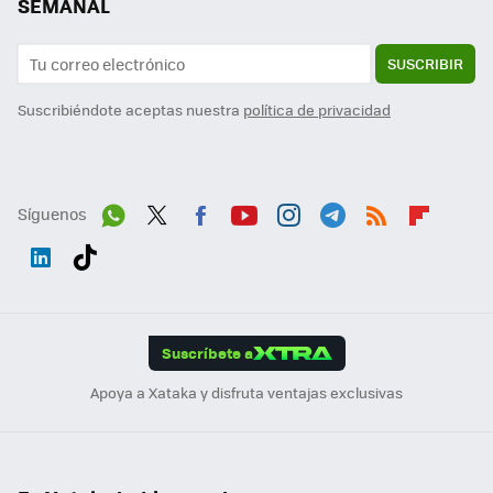
SEMANAL
SUSCRIBIR
Suscribiéndote aceptas nuestra
política de privacidad
Síguenos
Wh
Twit
Fac
You
Inst
Tele
RSS
Flip
ats
ter
ebo
tub
agr
gra
boa
Link
Tikt
App
ok
e
am
m
rd
edI
ok
Suscríbete a
n
Apoya a Xataka y disfruta ventajas exclusivas