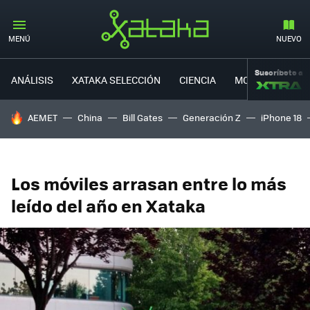
MENÚ
NUEVO
Suscríbete a
ANÁLISIS
XATAKA SELECCIÓN
CIENCIA
MOVILIDAD
HOY SE HABLA DE
AEMET
China
Bill Gates
Generación Z
iPhone 18
Los móviles arrasan entre lo más
leído del año en Xataka