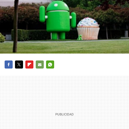
FACEBOOK
TWITTER
FLIPBOARD
E-
WHATSAPP
MAIL