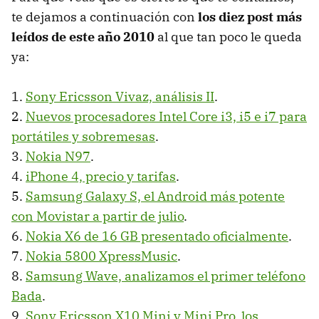
te dejamos a continuación con
los diez post más
leídos de este año 2010
al que tan poco le queda
ya:
1.
Sony Ericsson Vivaz, análisis II
.
2.
Nuevos procesadores Intel Core i3, i5 e i7 para
portátiles y sobremesas
.
3.
Nokia N97
.
4.
iPhone 4, precio y tarifas
.
5.
Samsung Galaxy S, el Android más potente
con Movistar a partir de julio
.
6.
Nokia X6 de 16 GB presentado oficialmente
.
7.
Nokia 5800 XpressMusic
.
8.
Samsung Wave, analizamos el primer teléfono
Bada
.
9.
Sony Ericsson X10 Mini y Mini Pro, los