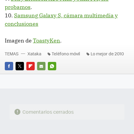
probamos
.
10.
Samsung Galaxy S, cámara multimedia y
conclusiones
Imagen de
ToastyKen
.
TEMAS
Xataka
Teléfono móvil
Lo mejor de 2010
FACEBOOK
TWITTER
FLIPBOARD
E-
WHATSAPP
MAIL
Comentarios cerrados