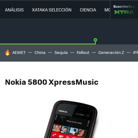
Suscríbete a
ANÁLISIS
XATAKA SELECCIÓN
CIENCIA
MOVILIDAD
HOY SE HABLA DE
AEMET
China
Sequía
Fallout
Generación Z
iP
Nokia 5800 XpressMusic