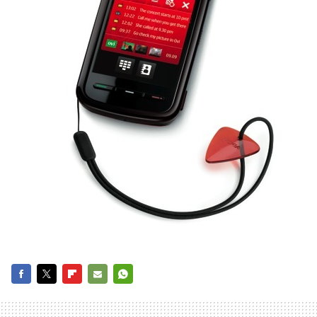
FACEBOOK
TWITTER
FLIPBOARD
E-
WHATSAPP
MAIL