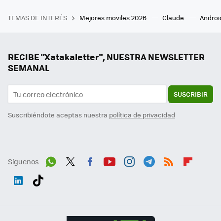
TEMAS DE INTERÉS
Mejores moviles 2026
Claude
Androi
RECIBE "Xatakaletter", NUESTRA NEWSLETTER
SEMANAL
SUSCRIBIR
Suscribiéndote aceptas nuestra
política de privacidad
Síguenos
Wh
Twit
Fac
You
Inst
Tele
RSS
Flip
ats
ter
ebo
tub
agr
gra
boa
Link
Tikt
App
ok
e
am
m
rd
edI
ok