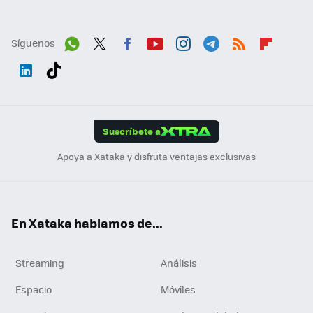
Síguenos
Wh
Twit
Fac
You
Inst
Tele
RSS
Flip
ats
ter
ebo
tub
agr
gra
boa
Link
Tikt
App
ok
e
am
m
rd
edI
ok
Suscríbete a
n
Apoya a Xataka y disfruta ventajas exclusivas
En Xataka hablamos de...
Streaming
Análisis
Espacio
Móviles