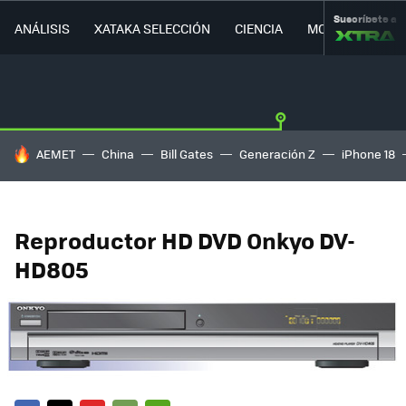
Suscríbete a
ANÁLISIS
XATAKA SELECCIÓN
CIENCIA
MOVILIDAD
HOY SE HABLA DE
AEMET
China
Bill Gates
Generación Z
iPhone 18
Reproductor HD DVD Onkyo DV-
HD805