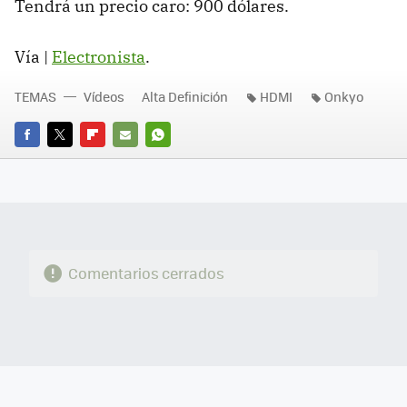
Tendrá un precio caro: 900 dólares.
Vía |
Electronista
.
TEMAS
Vídeos
Alta Definición
HDMI
Onkyo
FACEBOOK
TWITTER
FLIPBOARD
E-
WHATSAPP
MAIL
Comentarios cerrados