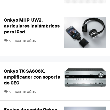
Onkyo MHP-UW2,
auriculares inalámbricos
para iPod
COMENTARIOS
3
HACE 18 AÑOS
Onkyo TX-SA606X,
amplificador con soporte
de CEC
COMENTARIOS
3
HACE 18 AÑOS
Equipo de sonido Onkyo