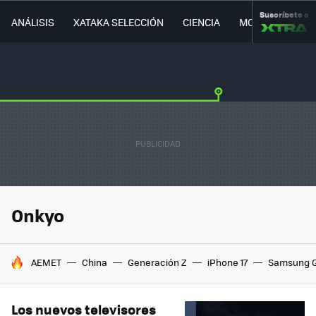
Suscríbete a
ANÁLISIS
XATAKA SELECCIÓN
CIENCIA
MOVILIDAD
Onkyo
HOY SE HABLA DE
AEMET
China
Generación Z
iPhone 17
Samsung G
Los nuevos televisores