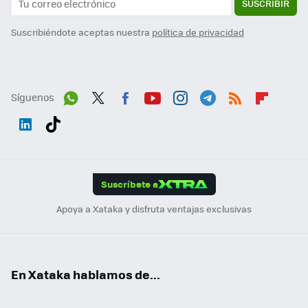
SUSCRIBIR
Suscribiéndote aceptas nuestra
política de privacidad
Síguenos
Wh
Twit
Fac
You
Inst
Tele
RSS
Flip
ats
ter
ebo
tub
agr
gra
boa
Link
Tikt
App
ok
e
am
m
rd
edI
ok
Suscríbete a
n
Apoya a Xataka y disfruta ventajas exclusivas
En Xataka hablamos de...