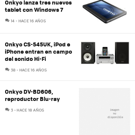
Onkyo lanza tres nuevos
tablet con Windows 7
COMENTARIOS
14
HACE 16 AÑOS
Onkyo CS-545UK, iPod e
iPhone entran en campo
del sonido Hi-Fi
COMENTARIOS
38
HACE 16 AÑOS
Onkyo DV-BD606,
reproductor Blu-ray
COMENTARIOS
3
HACE 18 AÑOS