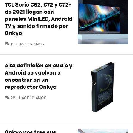
TCL Serie C82, C72 y C72+
de 2021 llegan con
paneles MiniLED, Android
TV y sonido firmado por
Onkyo
COMENTARIOS
10
HACE 5 AÑOS
Alta definición en audio y
Android se vuelven a
encontrar en un
reproductor Onkyo
COMENTARIOS
26
HACE 10 AÑOS
Onkyo nos trae sus