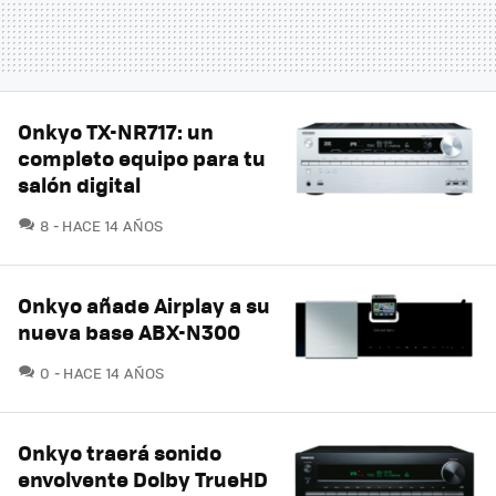
Onkyo TX-NR717: un
completo equipo para tu
salón digital
COMENTARIOS
8
HACE 14 AÑOS
Onkyo añade Airplay a su
nueva base ABX-N300
COMENTARIOS
0
HACE 14 AÑOS
Onkyo traerá sonido
envolvente Dolby TrueHD