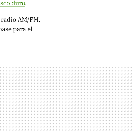
isco duro
.
n radio AM/FM,
base para el