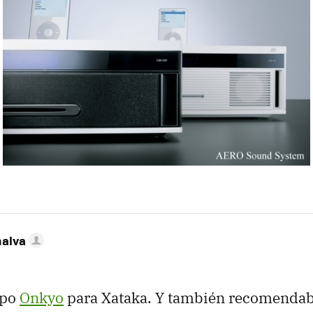
nalva
ipo
Onkyo
para Xataka. Y también recomendabl