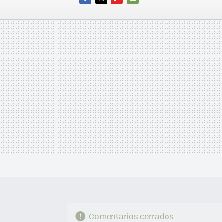
FACEBOOK
TWITTER
FLIPBOARD
E-
MAIL
Comentarios cerrados