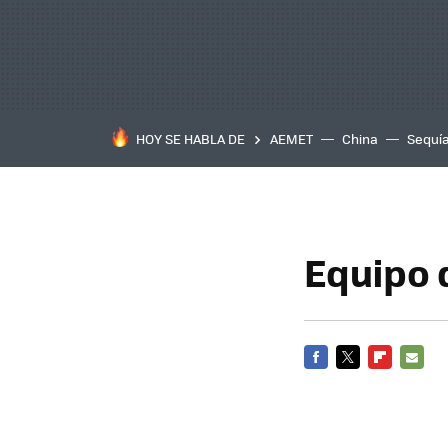
HOY SE HABLA DE
AEMET
China
Sequí
Equipo 
FACEBOOK
TWITTER
FLIPBOARD
E-
MAIL