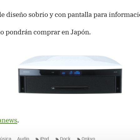
e diseño sobrio y con pantalla para informaci
 lo pondrán comprar en Japón.
anews
.
úsica
Audio
iPod
Dock
Onkyo