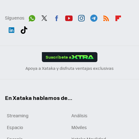
Síguenos
Wh
Twit
Fac
You
Inst
Tele
RSS
Flip
ats
ter
ebo
tub
agr
gra
boa
Link
Tikt
App
ok
e
am
m
rd
edI
ok
Suscríbete a
n
Apoya a Xataka y disfruta ventajas exclusivas
En Xataka hablamos de...
Streaming
Análisis
Espacio
Móviles