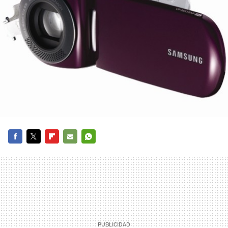
FACEBOOK
TWITTER
FLIPBOARD
E-
WHATSAPP
MAIL