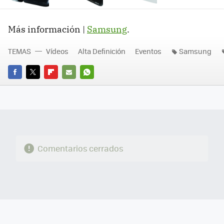
Más información |
Samsung
.
TEMAS
Vídeos
Alta Definición
Eventos
Samsung
FACEBOOK
TWITTER
FLIPBOARD
E-
WHATSAPP
MAIL
Comentarios cerrados