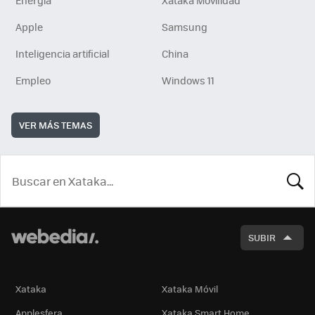
Energía
Xataka Movilidad
Apple
Samsung
Inteligencia artificial
China
Empleo
Windows 11
VER MÁS TEMAS
BUSCA
SUBIR
Xataka
Xataka Móvil
Applesfera
Xataka Smart Home