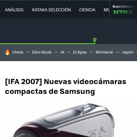
Suscríbete a
ANÁLISIS
XATAKA SELECCIÓN
CIENCIA
MOVILIDAD
HOY SE HABLA DE
China
Elon Musk
IA
Eclipse
Miniserie
Japón
[IFA 2007] Nuevas videocámaras
compactas de Samsung