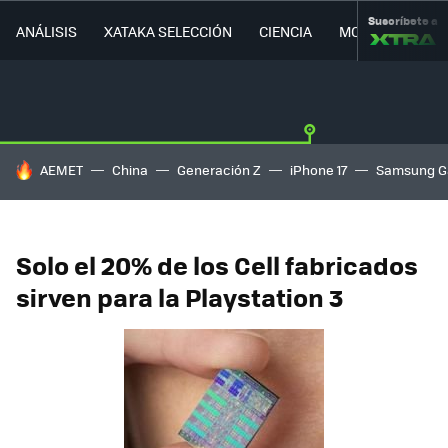
Suscríbete a
ANÁLISIS
XATAKA SELECCIÓN
CIENCIA
MOVILIDAD
HOY SE HABLA DE
AEMET
China
Generación Z
iPhone 17
Samsung G
Solo el 20% de los Cell fabricados
sirven para la Playstation 3