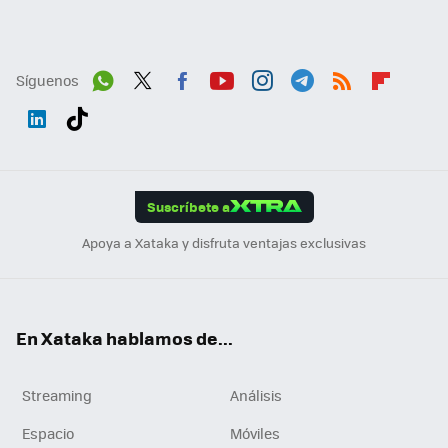
Síguenos
Wh
Twit
Fac
You
Inst
Tele
RSS
Flip
ats
ter
ebo
tub
agr
gra
boa
Link
Tikt
App
ok
e
am
m
rd
edI
ok
Suscríbete a
n
Apoya a Xataka y disfruta ventajas exclusivas
En Xataka hablamos de...
Streaming
Análisis
Espacio
Móviles