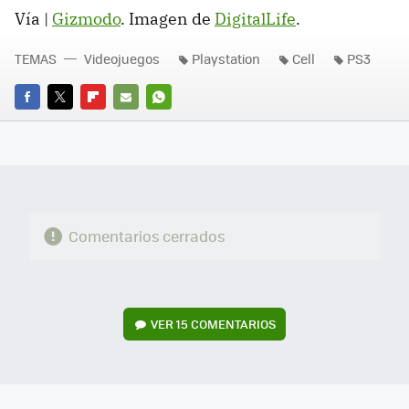
Vía |
Gizmodo
. Imagen de
DigitalLife
.
TEMAS
Videojuegos
Playstation
Cell
PS3
FACEBOOK
TWITTER
FLIPBOARD
E-
WHATSAPP
MAIL
Comentarios cerrados
VER
15 COMENTARIOS