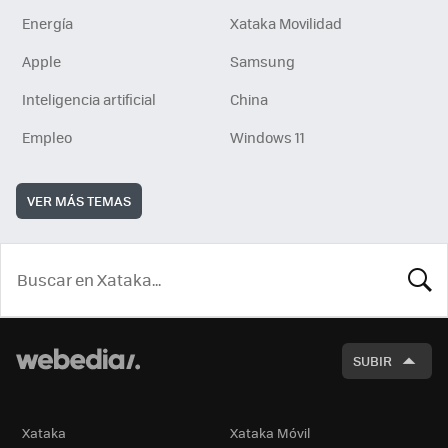
Energía
Xataka Movilidad
Apple
Samsung
Inteligencia artificial
China
Empleo
Windows 11
VER MÁS TEMAS
BUSCA
SUBIR
Xataka
Xataka Móvil