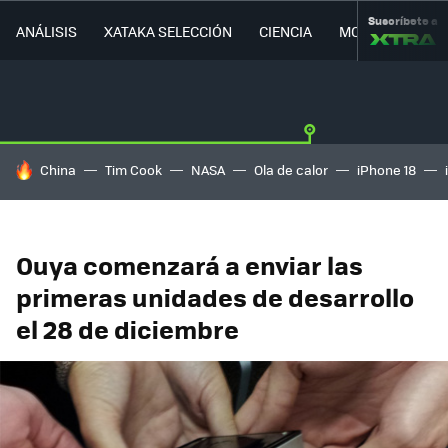
Suscríbete a
ANÁLISIS
XATAKA SELECCIÓN
CIENCIA
MOVILIDAD
HOY SE HABLA DE
China
Tim Cook
NASA
Ola de calor
iPhone 18
Ouya comenzará a enviar las
primeras unidades de desarrollo
el 28 de diciembre