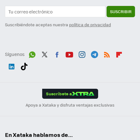
SUSCRIBIR
Suscribiéndote aceptas nuestra
política de privacidad
Síguenos
Wh
Twit
Fac
You
Inst
Tele
RSS
Flip
ats
ter
ebo
tub
agr
gra
boa
Link
Tikt
App
ok
e
am
m
rd
edI
ok
Suscríbete a
n
Apoya a Xataka y disfruta ventajas exclusivas
En Xataka hablamos de...