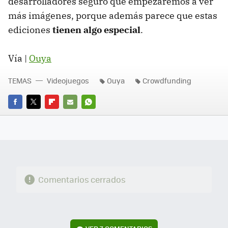
desarrolladores seguro que empezaremos a ver
más imágenes, porque además parece que estas
ediciones
tienen algo especial
.
Vía |
Ouya
TEMAS
Videojuegos
Ouya
Crowdfunding
FACEBOOK
TWITTER
FLIPBOARD
E-
WHATSAPP
MAIL
Comentarios cerrados