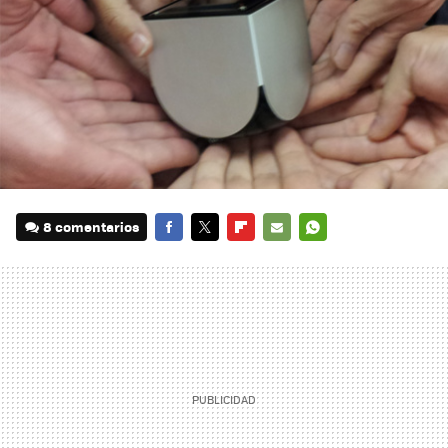
8 comentarios
FACEBOOK
TWITTER
FLIPBOARD
E-
WHATSAPP
MAIL