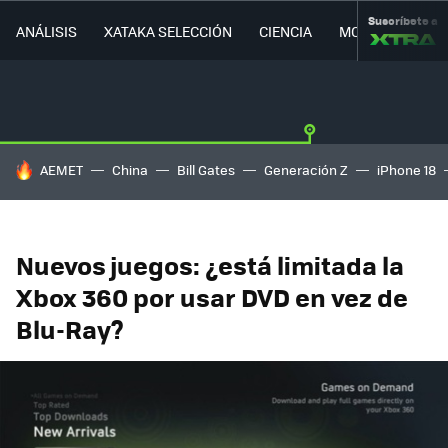
Suscríbete a
ANÁLISIS
XATAKA SELECCIÓN
CIENCIA
MOVILIDAD
HOY SE HABLA DE
AEMET
China
Bill Gates
Generación Z
iPhone 18
Nuevos juegos: ¿está limitada la
Xbox 360 por usar DVD en vez de
Blu-Ray?