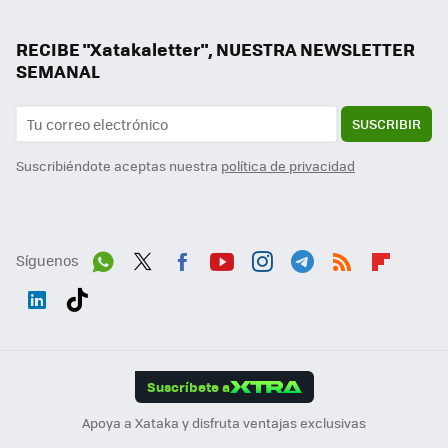
RECIBE "Xatakaletter", NUESTRA NEWSLETTER
SEMANAL
SUSCRIBIR
Suscribiéndote aceptas nuestra
política de privacidad
Síguenos
Wh
Twit
Fac
You
Inst
Tele
RSS
Flip
ats
ter
ebo
tub
agr
gra
boa
Link
Tikt
App
ok
e
am
m
rd
edI
ok
Suscríbete a
n
Apoya a Xataka y disfruta ventajas exclusivas