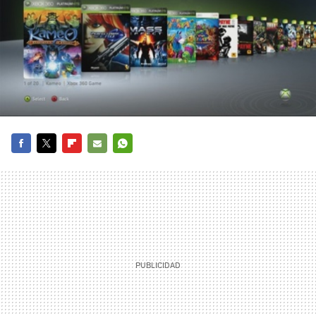
FACEBOOK
TWITTER
FLIPBOARD
E-
WHATSAPP
MAIL