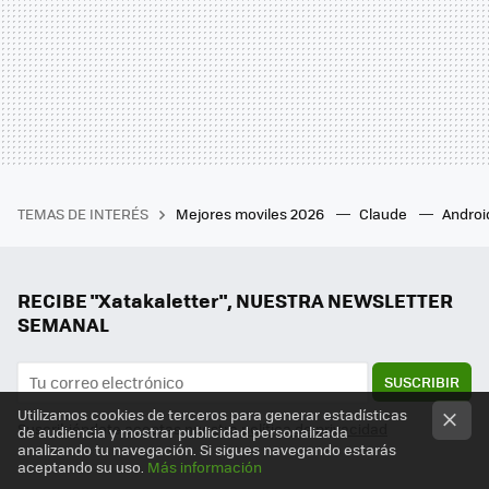
TEMAS DE INTERÉS
Mejores moviles 2026
Claude
Androi
RECIBE "Xatakaletter", NUESTRA NEWSLETTER
SEMANAL
SUSCRIBIR
Utilizamos cookies de terceros para generar estadísticas
Suscribiéndote aceptas nuestra
política de privacidad
de audiencia y mostrar publicidad personalizada
analizando tu navegación. Si sigues navegando estarás
aceptando su uso.
Más información