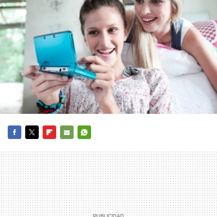
FACEBOOK
TWITTER
FLIPBOARD
E-
WHATSAPP
MAIL