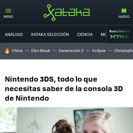
MENÚ
NUEVO
Suscríbete a
ANÁLISIS
XATAKA SELECCIÓN
CIENCIA
MOVILIDAD
HOY SE HABLA DE
China
Elon Musk
Generación Z
Eclipse
Christoph
Nintendo 3DS, todo lo que
necesitas saber de la consola 3D
de Nintendo