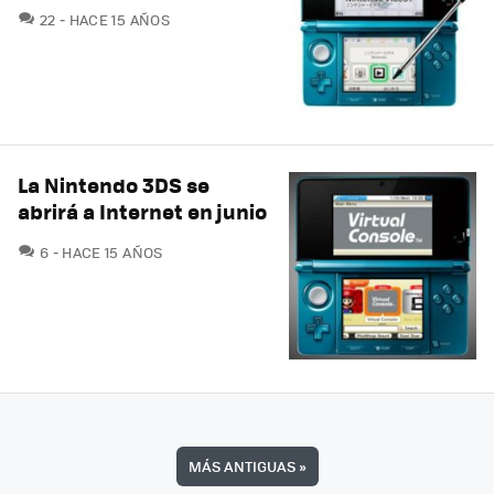
COMENTARIOS
22
HACE 15 AÑOS
La Nintendo 3DS se
abrirá a Internet en junio
COMENTARIOS
6
HACE 15 AÑOS
MÁS ANTIGUAS
»