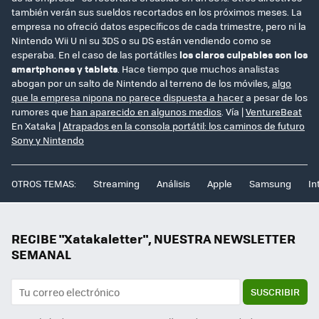
también verán sus sueldos recortados en los próximos meses. La
empresa no ofreció datos específicos de cada trimestre, pero ni la
Nintendo Wii U ni su 3DS o su DS están vendiendo como se
esperaba. En el caso de las portátiles
los claros culpables son los
smartphones y tablets
. Hace tiempo que muchos analistas
abogan por un salto de Nintendo al terreno de los móviles,
algo
que la empresa nipona no parece dispuesta a hacer
a pesar de los
rumores que
han aparecido en algunos medios
. Vía |
VentureBeat
En Xataka |
Atrapados en la consola portátil: los caminos de futuro
Sony y Nintendo
OTROS TEMAS:
Streaming
Análisis
Apple
Samsung
In
RECIBE "Xatakaletter", NUESTRA NEWSLETTER
SEMANAL
SUSCRIBIR