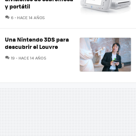
y portátil
COMENTARIOS
6
HACE 14 AÑOS
Una Nintendo 3DS para
descubrir el Louvre
COMENTARIOS
19
HACE 14 AÑOS