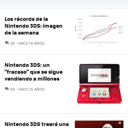
Los récords de la
Nintendo 3DS: imagen
de la semana
COMENTARIOS
29
HACE 14 AÑOS
Nintendo 3DS: un
"fracaso" que se sigue
vendiendo a millones
COMENTARIOS
55
HACE 15 AÑOS
Nintendo 3DS traerá una