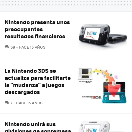
Nintendo presenta unos
preocupantes
resultados financieros
COMENTARIOS
39
HACE 13 AÑOS
La Nintendo 3DS se
actualiza para facilitarte
la "mudanza" a juegos
descargados
COMENTARIOS
7
HACE 13 AÑOS
Nintendo unirá sus
divisiones de sobremesa