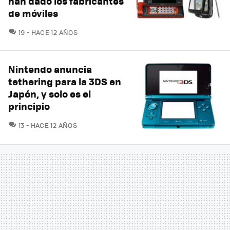
han dado los fabricantes
de móviles
COMENTARIOS
19
HACE 12 AÑOS
Nintendo anuncia
tethering para la 3DS en
Japón, y solo es el
principio
COMENTARIOS
13
HACE 12 AÑOS