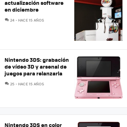
actualización software
en diciembre
COMENTARIOS
24
HACE 15 AÑOS
Nintendo 3DS: grabación
de vídeo 3D y arsenal de
juegos para relanzarla
COMENTARIOS
25
HACE 15 AÑOS
Nintendo 3DS en color