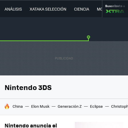
Suscríbete a
ANÁLISIS
XATAKA SELECCIÓN
CIENCIA
MOVILIDAD
Nintendo 3DS
HOY SE HABLA DE
China
Elon Musk
Generación Z
Eclipse
Christop
Nintendo anuncia el