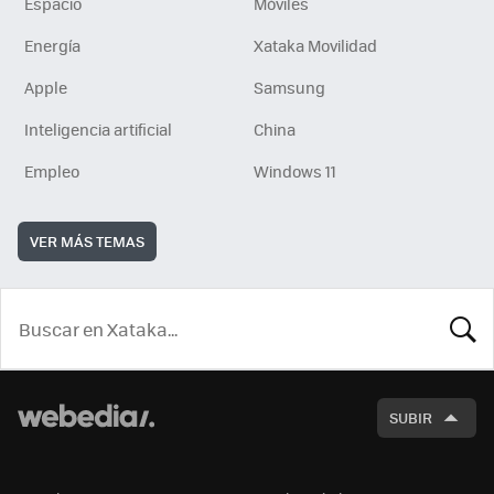
Espacio
Móviles
Energía
Xataka Movilidad
Apple
Samsung
Inteligencia artificial
China
Empleo
Windows 11
VER MÁS TEMAS
BUSCA
SUBIR