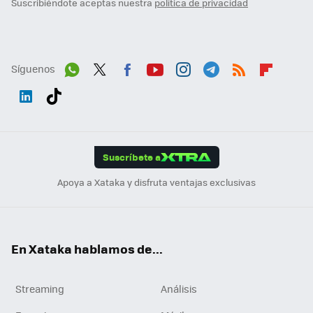
Suscribiéndote aceptas nuestra
política de privacidad
Síguenos
Wh
Twit
Fac
You
Inst
Tele
RSS
Flip
ats
ter
ebo
tub
agr
gra
boa
Link
Tikt
App
ok
e
am
m
rd
edI
ok
Suscríbete a
n
Apoya a Xataka y disfruta ventajas exclusivas
En Xataka hablamos de...
Streaming
Análisis