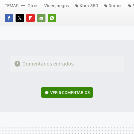
TEMAS
Otros
Videojuegos
Xbox 360
Rumor
FACEBOOK
TWITTER
FLIPBOARD
E-
WHATSAPP
MAIL
Comentarios cerrados
VER
6 COMENTARIOS