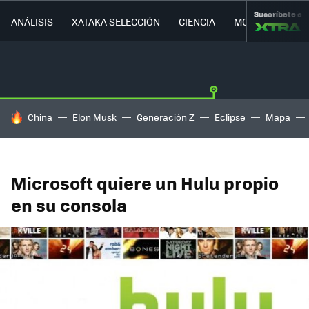
Suscríbete a
ANÁLISIS
XATAKA SELECCIÓN
CIENCIA
MOVILIDAD
HOY SE HABLA DE
China
Elon Musk
Generación Z
Eclipse
Mapa
Microsoft quiere un Hulu propio
en su consola