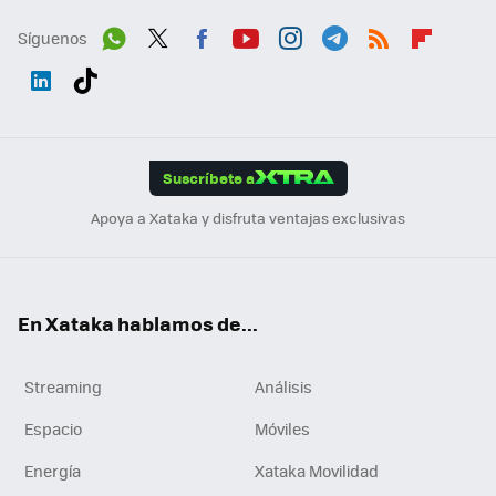
Síguenos
Wh
Twit
Fac
You
Inst
Tele
RSS
Flip
ats
ter
ebo
tub
agr
gra
boa
Link
Tikt
App
ok
e
am
m
rd
edI
ok
Suscríbete a
n
Apoya a Xataka y disfruta ventajas exclusivas
En Xataka hablamos de...
Streaming
Análisis
Espacio
Móviles
Energía
Xataka Movilidad