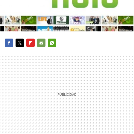
FACEBOOK
TWITTER
FLIPBOARD
E-
WHATSAPP
MAIL