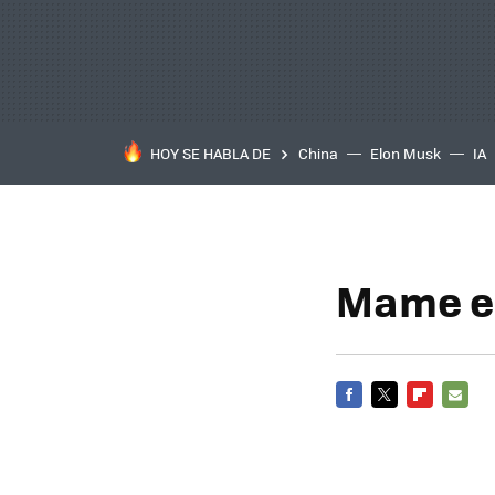
HOY SE HABLA DE
China
Elon Musk
IA
Mame e
FACEBOOK
TWITTER
FLIPBOARD
E-
MAIL