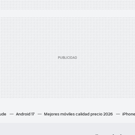
aude
Android 17
Mejores móviles calidad precio 2026
iPhone
ion 6
Mejores ventiladores de techo
Mejores aires acondicion
culares inalámbricos
Eclipse de sol 2026
Orden Marvel