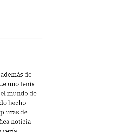
, además de
ue uno tenía
 del mundo de
sido hecho
apturas de
ica noticia
 vería