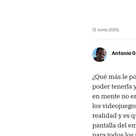
12 Junio 2005
Antonio O
¿Qué más le po
poder tenerla 
en mente no er
los videojuegos
realidad y es 
pantalla del 
para todos los