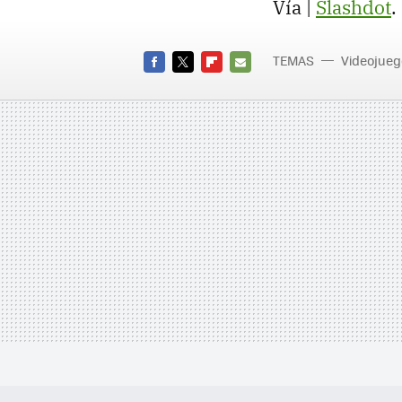
Vía |
Slashdot
.
TEMAS
Videojueg
FACEBOOK
TWITTER
FLIPBOARD
E-
MAIL