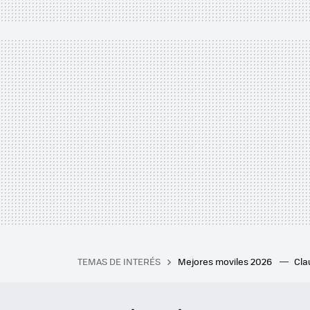
TEMAS DE INTERÉS
Mejores moviles 2026
Cl
iPhone plegable
Playstat
Mejores smartwatch
Auri