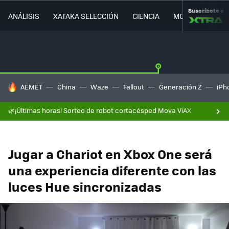
Suscríbete a
ANÁLISIS
XATAKA SELECCIÓN
CIENCIA
MOVILIDAD
HOY SE HABLA DE
AEMET
China
Waze
Fallout
Generación Z
iPh
🌿¡Últimas horas! Sorteo de robot cortacésped Mova ViAX
Jugar a Chariot en Xbox One será
una experiencia diferente con las
luces Hue sincronizadas