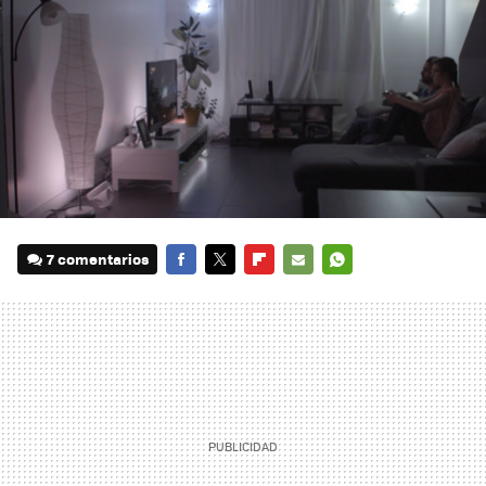
7 comentarios
FACEBOOK
TWITTER
FLIPBOARD
E-
WHATSAPP
MAIL