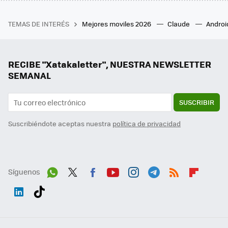
TEMAS DE INTERÉS
Mejores moviles 2026
Claude
Androi
RECIBE "Xatakaletter", NUESTRA NEWSLETTER
SEMANAL
SUSCRIBIR
Suscribiéndote aceptas nuestra
política de privacidad
Síguenos
Wh
Twit
Fac
You
Inst
Tele
RSS
Flip
ats
ter
ebo
tub
agr
gra
boa
Link
Tikt
App
ok
e
am
m
rd
edI
ok