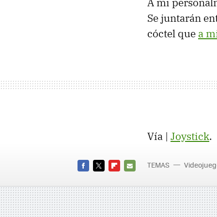
A mi personalm
Se juntarán ent
cóctel que
a m
Vía |
Joystick
.
TEMAS
Videojueg
FACEBOOK
TWITTER
FLIPBOARD
E-
MAIL