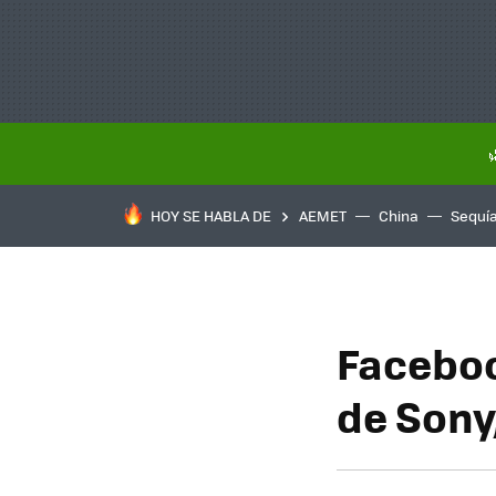
HOY SE HABLA DE
AEMET
China
Sequí
Facebook
de Sony,