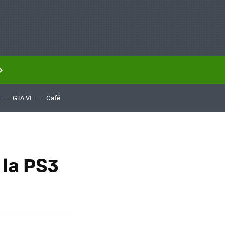
GTA VI
Café
 la PS3