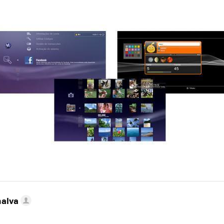
nalva