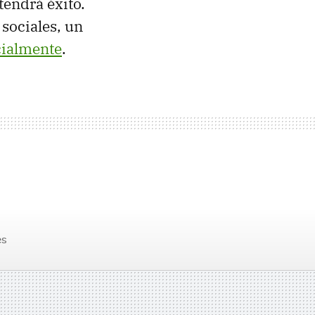
tendrá éxito.
 sociales, un
cialmente
.
es