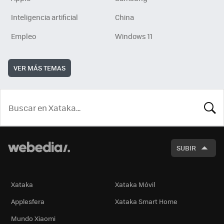
Inteligencia artificial
China
Empleo
Windows 11
VER MÁS TEMAS
BUSCA
SUBIR
Xataka
Xataka Móvil
Applesfera
Xataka Smart Home
Mundo Xiaomi