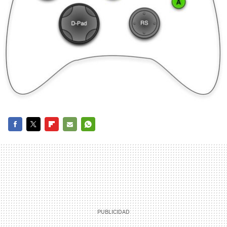
FACEBOOK
TWITTER
FLIPBOARD
E-
WHATSAPP
MAIL