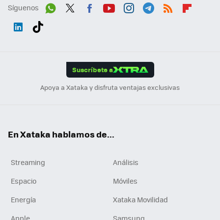
Síguenos
Wh
Twit
Fac
You
Inst
Tele
RSS
Flip
ats
ter
ebo
tub
agr
gra
boa
Link
Tikt
App
ok
e
am
m
rd
edI
ok
Suscríbete a
n
Apoya a Xataka y disfruta ventajas exclusivas
En Xataka hablamos de...
Streaming
Análisis
Espacio
Móviles
Energía
Xataka Movilidad
Apple
Samsung