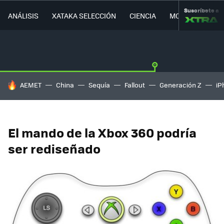
Suscríbete a
ANÁLISIS
XATAKA SELECCIÓN
CIENCIA
MOVILIDAD
HOY SE HABLA DE
AEMET
China
Sequía
Fallout
Generación Z
iP
El mando de la Xbox 360 podría
ser rediseñado