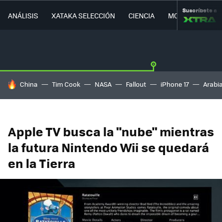
Suscríbete a
ANÁLISIS
XATAKA SELECCIÓN
CIENCIA
MOVILIDAD
HOY SE HABLA DE
China
Tim Cook
NASA
Fallout
iPhone 17
Arabi
Apple TV busca la "nube" mientras
la futura Nintendo Wii se quedará
en la Tierra