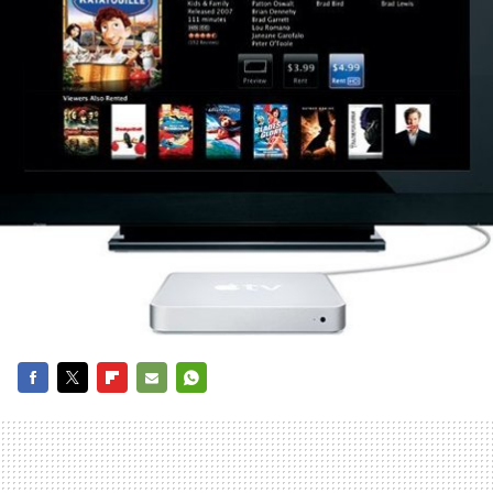
FACEBOOK
TWITTER
FLIPBOARD
E-
WHATSAPP
MAIL