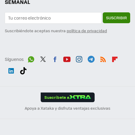
SEMANAL
SUSCRIBIR
Suscribiéndote aceptas nuestra
política de privacidad
Síguenos
Wh
Twit
Fac
You
Inst
Tele
RSS
Flip
ats
ter
ebo
tub
agr
gra
boa
Link
Tikt
App
ok
e
am
m
rd
edI
ok
Suscríbete a
n
Apoya a Xataka y disfruta ventajas exclusivas