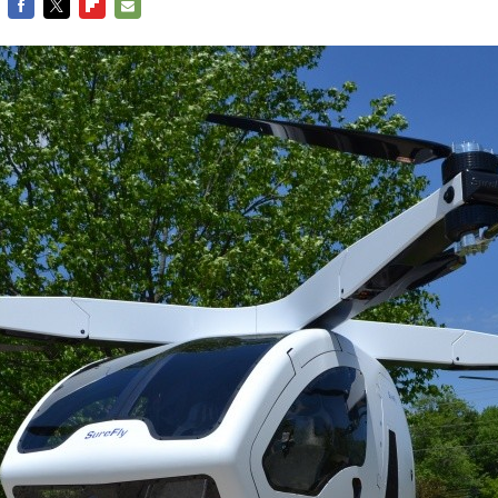
FACEBOOK
TWITTER
FLIPBOARD
E-
MAIL