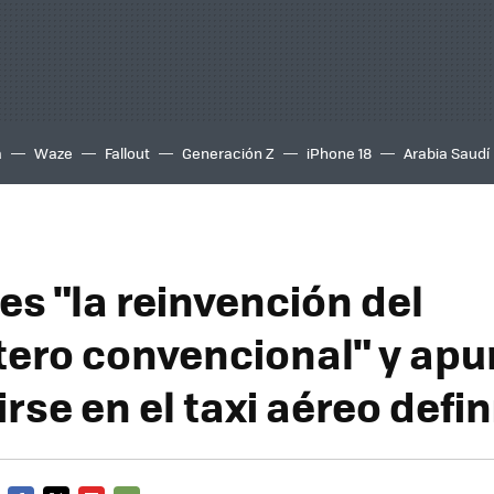
a
Waze
Fallout
Generación Z
iPhone 18
Arabia Saudí
es "la reinvención del
tero convencional" y apu
rse en el taxi aéreo defin