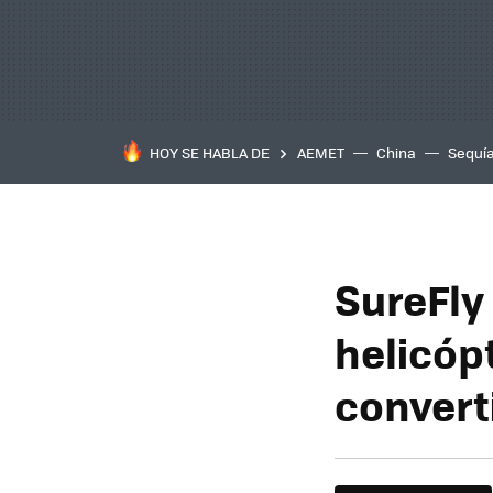
HOY SE HABLA DE
AEMET
China
Sequí
SureFly 
helicóp
converti