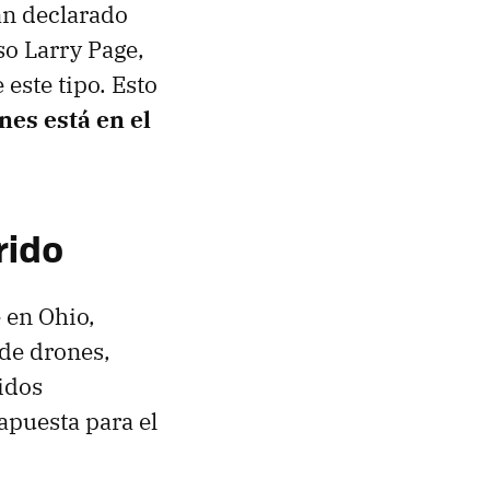
an declarado
so Larry Page,
 este tipo. Esto
nes está en el
rido
 en Ohio,
 de drones,
idos
 apuesta para el