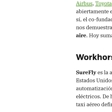
Airbus
,
Toyota
abiertamente e
sí, el co-fund
nos demuestr
aire
. Hoy suma
Workhors
SureFly
es la 
Estados Unidos
automatización
eléctricos. De 
taxi aéreo defi