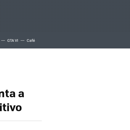
GTA VI
Café
nta a
itivo