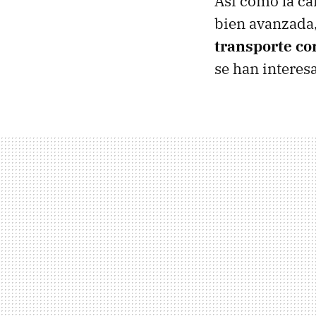
Así como la ca
bien avanzada
transporte co
se han interes