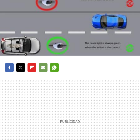
FACEBOOK
TWITTER
FLIPBOARD
E-
WHATSAPP
MAIL