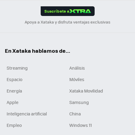
App
ok
e
am
m
rd
edI
ok
Suscríbete a
n
Apoya a Xataka y disfruta ventajas exclusivas
En Xataka hablamos de...
Streaming
Análisis
Espacio
Móviles
Energía
Xataka Movilidad
Apple
Samsung
Inteligencia artificial
China
Empleo
Windows 11