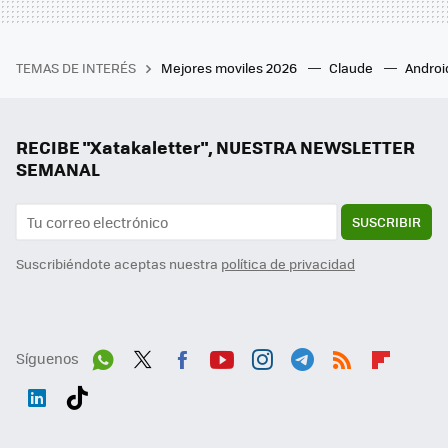
TEMAS DE INTERÉS
Mejores moviles 2026
Claude
Androi
RECIBE "Xatakaletter", NUESTRA NEWSLETTER
SEMANAL
SUSCRIBIR
Suscribiéndote aceptas nuestra
política de privacidad
Síguenos
Wh
Twit
Fac
You
Inst
Tele
RSS
Flip
ats
ter
ebo
tub
agr
gra
boa
Link
Tikt