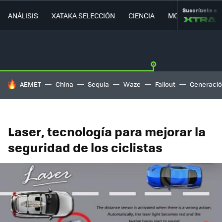
Suscríbete a
ANÁLISIS
XATAKA SELECCIÓN
CIENCIA
MOVILIDAD
HOY SE HABLA DE
AEMET
China
Sequía
Waze
Fallout
Generació
Laser, tecnología para mejorar la
seguridad de los ciclistas