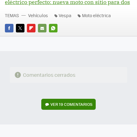
eléctrico perfecto: nueva moto con sitio para dos
TEMAS
Vehículos
Vespa
Moto eléctrica
FACEBOOK
TWITTER
FLIPBOARD
E-
WHATSAPP
MAIL
Comentarios cerrados
VER
19 COMENTARIOS