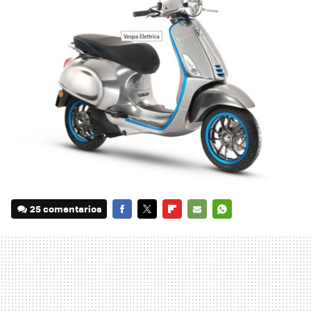
25 comentarios
FACEBOOK
TWITTER
FLIPBOARD
E-
WHATSAPP
MAIL