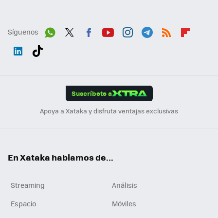
Síguenos
Wh
Twit
Fac
You
Inst
Tele
RSS
Flip
ats
ter
ebo
tub
agr
gra
boa
Link
Tikt
App
ok
e
am
m
rd
edI
ok
Suscríbete a
n
Apoya a Xataka y disfruta ventajas exclusivas
En Xataka hablamos de...
Streaming
Análisis
Espacio
Móviles