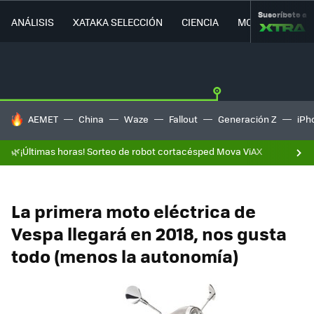
Suscríbete a
ANÁLISIS
XATAKA SELECCIÓN
CIENCIA
MOVILIDAD
HOY SE HABLA DE
AEMET
China
Waze
Fallout
Generación Z
iPh
🌿¡Últimas horas! Sorteo de robot cortacésped Mova ViAX
La primera moto eléctrica de
Vespa llegará en 2018, nos gusta
todo (menos la autonomía)