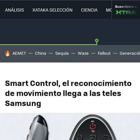
Suscríbete a
ANÁLISIS
XATAKA SELECCIÓN
CIENCIA
MOVILIDAD
HOY SE HABLA DE
AEMET
China
Sequía
Waze
Fallout
Generació
Smart Control, el reconocimiento
de movimiento llega a las teles
Samsung