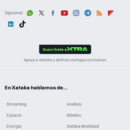
Síguenos
Wh
Twit
Fac
You
Inst
Tele
RSS
Flip
ats
ter
ebo
tub
agr
gra
boa
Link
Tikt
App
ok
e
am
m
rd
edI
ok
Suscríbete a
n
Apoya a Xataka y disfruta ventajas exclusivas
En Xataka hablamos de...
Streaming
Análisis
Espacio
Móviles
Energía
Xataka Movilidad