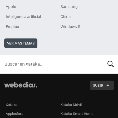
Apple
Samsung
Inteligencia artificial
China
Empleo
Windows 11
VER MÁS TEMAS
BUSCA
SUBIR
Xataka
Xataka Móvil
Applesfera
Xataka Smart Home