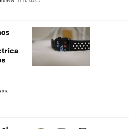
blicos".
LEER MÁS »
mos
trica
os
as a
 el