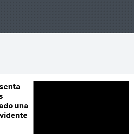
esenta
s
bado una
evidente