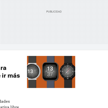
ara
 ir más
dades
ativa libre