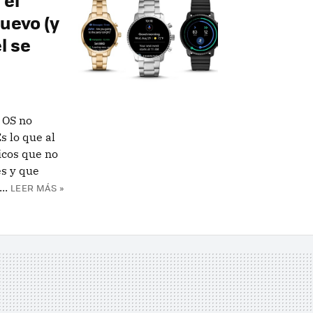
nuevo (y
l se
 OS no
s lo que al
icos que no
es y que
..
LEER MÁS »