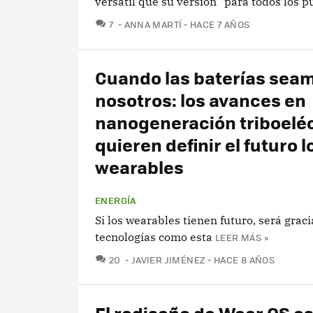
versátil que su versión "para todos los pú
COMENTARIOS
7
ANNA MARTÍ
HACE 7 AÑOS
Cuando las baterías sea
nosotros: los avances en
nanogeneración triboeléc
quieren definir el futuro l
wearables
ENERGÍA
Si los wearables tienen futuro, será graci
tecnologías como esta
LEER MÁS »
COMENTARIOS
20
JAVIER JIMÉNEZ
HACE 8 AÑOS
El rediseño de Wear OS es