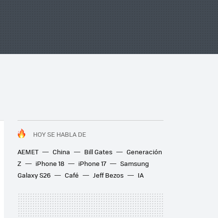
HOY SE HABLA DE
AEMET
China
Bill Gates
Generación
Z
iPhone 18
iPhone 17
Samsung
Galaxy S26
Café
Jeff Bezos
IA