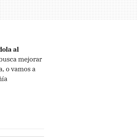
ola al
 busca mejorar
a, o vamos a
ñía