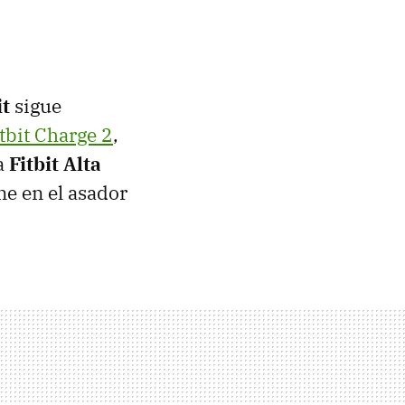
it
sigue
itbit Charge 2
,
la
Fitbit Alta
ne en el asador