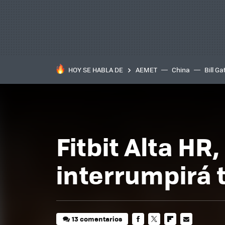
HOY SE HABLA DE
AEMET
China
Bill Ga
Fitbit Alta HR
interrumpirá 
13 comentarios