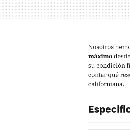
Nosotros hemo
máximo
desde 
su condición f
contar qué res
californiana.
Especifi