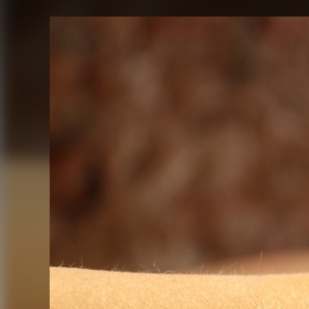
FACEBOOK
TWITTER
FLIPBOARD
E-
MAIL