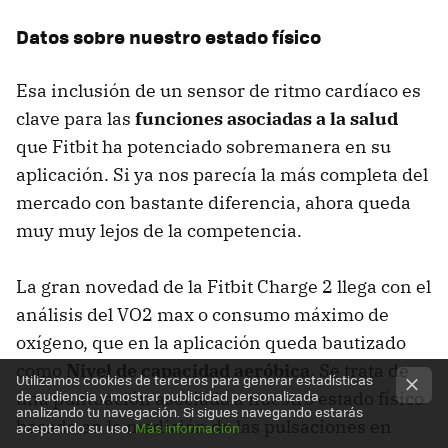
Datos sobre nuestro estado físico
Esa inclusión de un sensor de ritmo cardíaco es
clave para las
funciones asociadas a la salud
que Fitbit ha potenciado sobremanera en su
aplicación. Si ya nos parecía la más completa del
mercado con bastante diferencia, ahora queda
muy muy lejos de la competencia.
La gran novedad de la Fitbit Charge 2 llega con el
análisis del VO2 max o consumo máximo de
oxígeno, que en la aplicación queda bautizado
como
Nivel de capacidad aeróbica
. Se trata de
Utilizamos cookies de terceros para generar estadísticas
de audiencia y mostrar publicidad personalizada
una puntuación asociada a nuestro estado físico
analizando tu navegación. Si sigues navegando estarás
basada en la medición de las pulsaciones en
aceptando su uso.
Más información