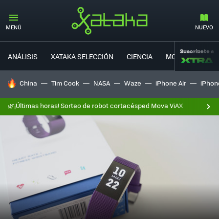
MENÚ
NUEVO
Suscríbete a
ANÁLISIS
XATAKA SELECCIÓN
CIENCIA
MOVILIDAD
HOY SE HABLA DE
China
Tim Cook
NASA
Waze
iPhone Air
iPhone
🌿¡Últimas horas! Sorteo de robot cortacésped Mova ViAX