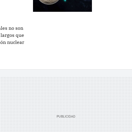
ales no son
n largos que
ión nuclear