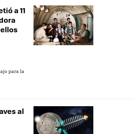
tió a 11
dora
 ellos
ajo para la
aves al
l