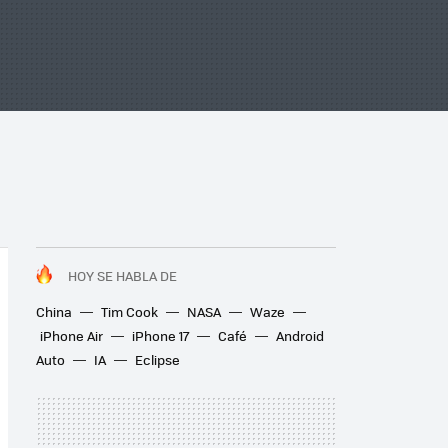
HOY SE HABLA DE
China
Tim Cook
NASA
Waze
iPhone Air
iPhone 17
Café
Android
Auto
IA
Eclipse