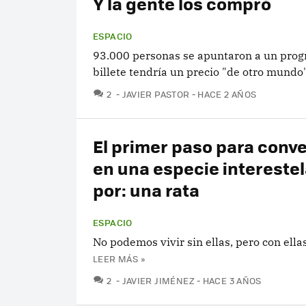
Y la gente los compró
ESPACIO
93.000 personas se apuntaron a un prog
billete tendría un precio "de otro mundo"
COMENTARIOS
2
JAVIER PASTOR
HACE 2 AÑOS
El primer paso para conve
en una especie intereste
por: una rata
ESPACIO
No podemos vivir sin ellas, pero con ell
LEER MÁS »
COMENTARIOS
2
JAVIER JIMÉNEZ
HACE 3 AÑOS