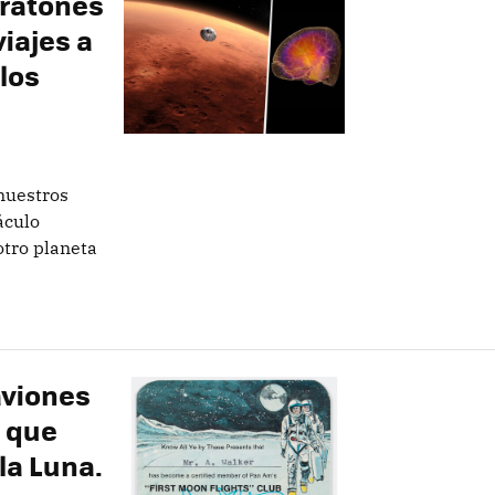
 ratones
iajes a
los
nuestros
áculo
otro planeta
aviones
 que
la Luna.