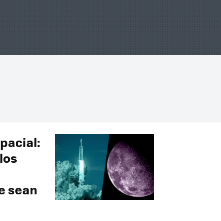
spacial:
los
e sean