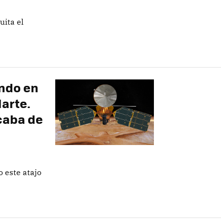
uita el
ndo en
Marte.
caba de
o este atajo