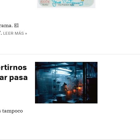
rama. El
.
LEER MÁS »
rtirnos
lar pasa
as tampoco