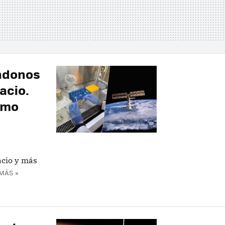
ndonos
acio.
omo
acio y más
MÁS »