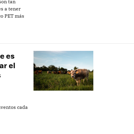
son tan
s a tener
ico PET más
te es
ar el
s
nventos cada