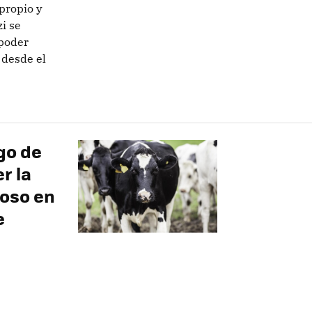
propio y
i se
 poder
o desde el
go de
r la
ioso en
e