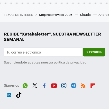
TEMAS DE INTERÉS
Mejores moviles 2026
Claude
Androi
RECIBE "Xatakaletter", NUESTRA NEWSLETTER
SEMANAL
SUSCRIBIR
Suscribiéndote aceptas nuestra
política de privacidad
Síguenos
Wh
Twit
Fac
You
Inst
Tele
RSS
Flip
ats
ter
ebo
tub
agr
gra
boa
Link
Tikt
App
ok
e
am
m
rd