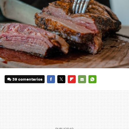
39 comentarios
FACEBOOK
TWITTER
FLIPBOARD
E-
WHATSAPP
MAIL