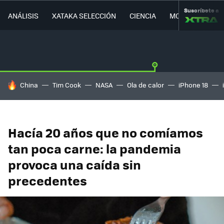
Suscríbete a
ANÁLISIS
XATAKA SELECCIÓN
CIENCIA
MOVILIDAD
HOY SE HABLA DE
China
Tim Cook
NASA
Ola de calor
iPhone 18
Hacía 20 años que no comíamos
tan poca carne: la pandemia
provoca una caída sin
precedentes