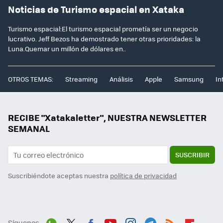
Noticias de Turismo espacial en Xataka
Turismo espacial:El turismo espacial prometía ser un negocio
lucrativo. Jeff Bezos ha demostrado tener otras prioridades: la
Luna.Quemar un millón de dólares en..
OTROS TEMAS:
Streaming
Análisis
Apple
Samsung
In
RECIBE "Xatakaletter", NUESTRA NEWSLETTER
SEMANAL
SUSCRIBIR
Suscribiéndote aceptas nuestra
política de privacidad
Síguenos