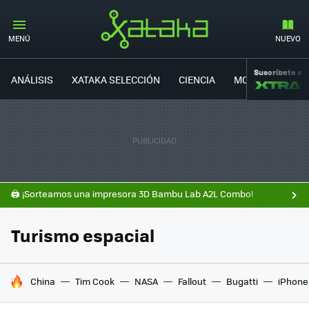
MENÚ
NUEVO
Suscríbete a
ANÁLISIS
XATAKA SELECCIÓN
CIENCIA
MOVILIDAD
🖨️ ¡Sorteamos una impresora 3D Bambu Lab A2L Combo!
Turismo espacial
HOY SE HABLA DE
China
Tim Cook
NASA
Fallout
Bugatti
iPhone 