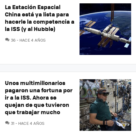
La Estación Espacial
China está ya lista para
hacerle la competencia a
la ISS (y al Hubble)
COMENTARIOS
36
HACE 4 AÑOS
Unos multimillonarios
pagaron una fortuna por
ir a la ISS. Ahora se
quejan de que tuvieron
que trabajar mucho
COMENTARIOS
31
HACE 4 AÑOS