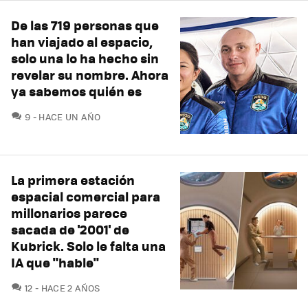
De las 719 personas que
han viajado al espacio,
solo una lo ha hecho sin
revelar su nombre. Ahora
ya sabemos quién es
COMENTARIOS
9
HACE UN AÑO
La primera estación
espacial comercial para
millonarios parece
sacada de '2001' de
Kubrick. Solo le falta una
IA que "hable"
COMENTARIOS
12
HACE 2 AÑOS