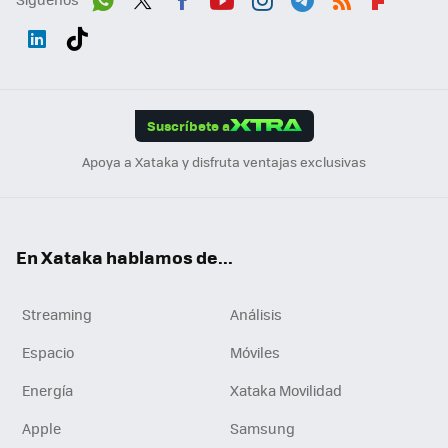
Wh
Twit
Fac
You
Inst
Tele
RSS
Flip
ats
ter
ebo
tub
agr
gra
boa
Link
Tikt
App
ok
e
am
m
rd
edI
ok
Suscríbete a
n
Apoya a Xataka y disfruta ventajas exclusivas
En Xataka hablamos de...
Streaming
Análisis
Espacio
Móviles
Energía
Xataka Movilidad
Apple
Samsung