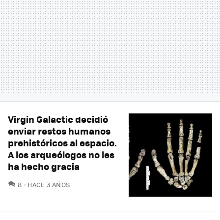
Virgin Galactic decidió
enviar restos humanos
prehistóricos al espacio.
A los arqueólogos no les
ha hecho gracia
COMENTARIOS
8
HACE 3 AÑOS