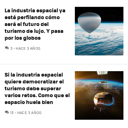
La industria espacial ya
está perfilando cómo
será el futuro del
turismo de lujo. Y pasa
por los globos
COMENTARIOS
3
HACE 3 AÑOS
Si la industria espacial
quiere democratizar el
turismo debe superar
varios retos. Como que el
espacio huela bien
COMENTARIOS
13
HACE 3 AÑOS