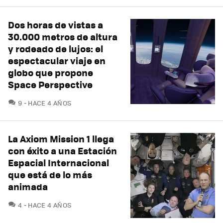
Dos horas de vistas a
30.000 metros de altura
y rodeado de lujos: el
espectacular viaje en
globo que propone
Space Perspective
COMENTARIOS
9
HACE 4 AÑOS
La Axiom Mission 1 llega
con éxito a una Estación
Espacial Internacional
que está de lo más
animada
COMENTARIOS
4
HACE 4 AÑOS