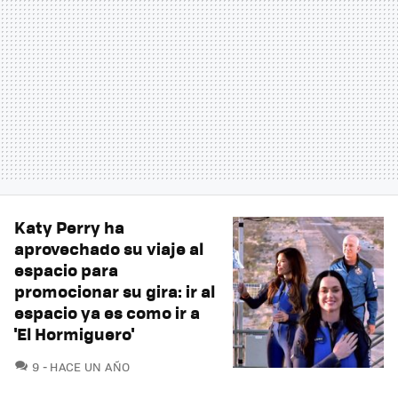
Katy Perry ha
aprovechado su viaje al
espacio para
promocionar su gira: ir al
espacio ya es como ir a
'El Hormiguero'
COMENTARIOS
9
HACE UN AÑO