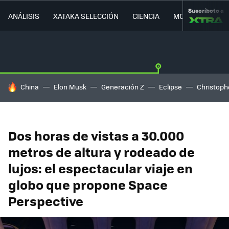
Suscríbete a
ANÁLISIS
XATAKA SELECCIÓN
CIENCIA
MOVILIDAD
HOY SE HABLA DE
China
Elon Musk
Generación Z
Eclipse
Christoph
Dos horas de vistas a 30.000
metros de altura y rodeado de
lujos: el espectacular viaje en
globo que propone Space
Perspective