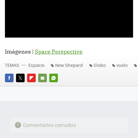
Imágenes |
Space Perspective
TEMAS
Espacio
New Shepard
Globo
vuelo
FACEBOOK
TWITTER
FLIPBOARD
E-
WHATSAPP
MAIL
Comentarios cerrados