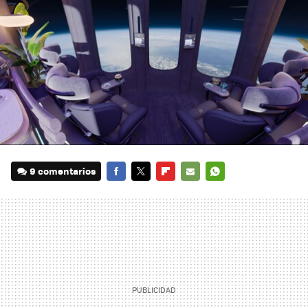
9 comentarios
FACEBOOK
TWITTER
FLIPBOARD
E-
WHATSAPP
MAIL