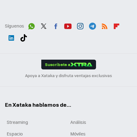
Síguenos
Wh
Twit
Fac
You
Inst
Tele
RSS
Flip
ats
ter
ebo
tub
agr
gra
boa
Link
Tikt
App
ok
e
am
m
rd
edI
ok
Suscríbete a
n
Apoya a Xataka y disfruta ventajas exclusivas
En Xataka hablamos de...
Streaming
Análisis
Espacio
Móviles