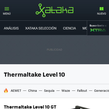
MENÚ
NUEVO
Suscríbete a
ANÁLISIS
XATAKA SELECCIÓN
CIENCIA
MOVILIDAD
Thermaltake Level 10
HOY SE HABLA DE
AEMET
China
Sequía
Waze
Fallout
Generaci
Thermaltake Level 10 GT