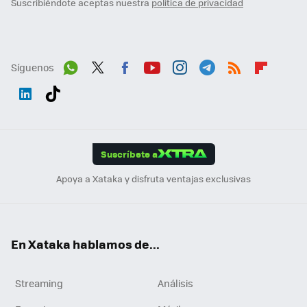
Suscribiéndote aceptas nuestra
política de privacidad
Síguenos
Wh
Twit
Fac
You
Inst
Tele
RSS
Flip
ats
ter
ebo
tub
agr
gra
boa
Link
Tikt
App
ok
e
am
m
rd
edI
ok
Suscríbete a
n
Apoya a Xataka y disfruta ventajas exclusivas
En Xataka hablamos de...
Streaming
Análisis