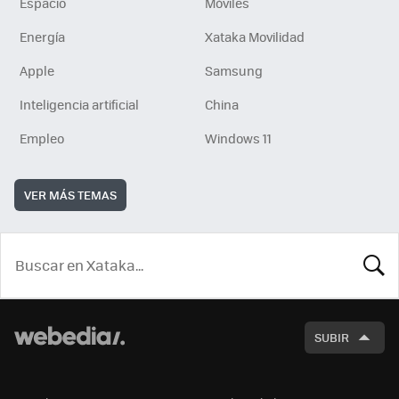
Espacio
Móviles
Energía
Xataka Movilidad
Apple
Samsung
Inteligencia artificial
China
Empleo
Windows 11
VER MÁS TEMAS
BUSCA
SUBIR