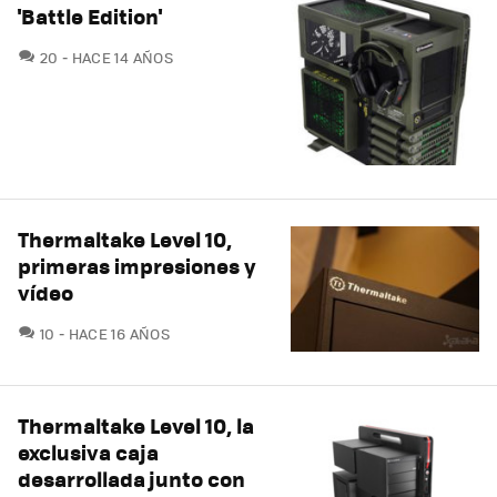
'Battle Edition'
COMENTARIOS
20
HACE 14 AÑOS
Thermaltake Level 10,
primeras impresiones y
vídeo
COMENTARIOS
10
HACE 16 AÑOS
Thermaltake Level 10, la
exclusiva caja
desarrollada junto con