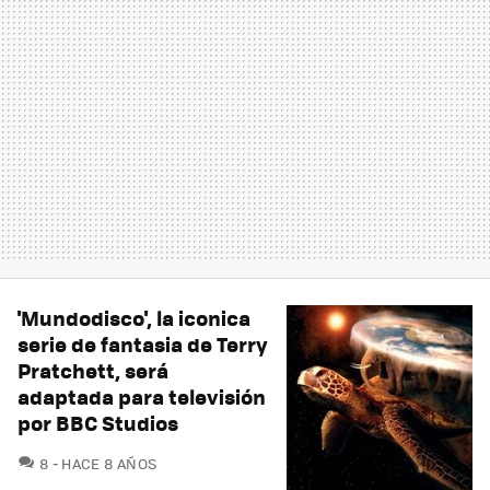
'Mundodisco', la iconica
serie de fantasia de Terry
Pratchett, será
adaptada para televisión
por BBC Studios
COMENTARIOS
8
HACE 8 AÑOS