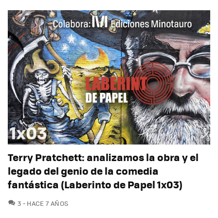
Terry Pratchett: analizamos la obra y el
legado del genio de la comedia
fantástica (Laberinto de Papel 1x03)
COMENTARIOS
3
HACE 7 AÑOS