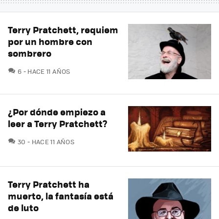
Terry Pratchett, requiem
por un hombre con
sombrero
COMENTARIOS
6
HACE 11 AÑOS
¿Por dónde empiezo a
leer a Terry Pratchett?
COMENTARIOS
30
HACE 11 AÑOS
Terry Pratchett ha
muerto, la fantasía está
de luto