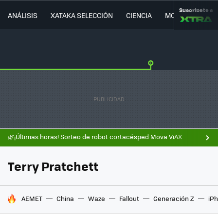
Suscríbete a
ANÁLISIS
XATAKA SELECCIÓN
CIENCIA
MOVILIDAD
🌿¡Últimas horas! Sorteo de robot cortacésped Mova ViAX
Terry Pratchett
HOY SE HABLA DE
AEMET
China
Waze
Fallout
Generación Z
iPh