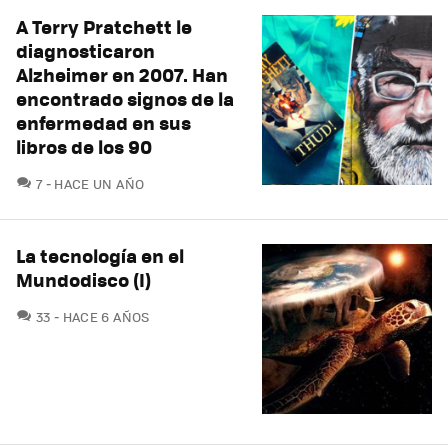
A Terry Pratchett le
diagnosticaron
Alzheimer en 2007. Han
encontrado signos de la
enfermedad en sus
libros de los 90
COMENTARIOS
7
HACE UN AÑO
La tecnología en el
Mundodisco (I)
COMENTARIOS
33
HACE 6 AÑOS