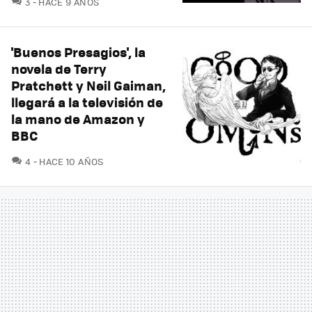
3
HACE 9 AÑOS
'Buenos Presagios', la
novela de Terry
Pratchett y Neil Gaiman,
llegará a la televisión de
la mano de Amazon y
BBC
COMENTARIOS
4
HACE 10 AÑOS