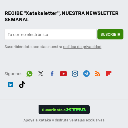
RECIBE "Xatakaletter", NUESTRA NEWSLETTER
SEMANAL
SUSCRIBIR
Suscribiéndote aceptas nuestra
política de privacidad
Síguenos
Wh
Twit
Fac
You
Inst
Tele
RSS
Flip
ats
ter
ebo
tub
agr
gra
boa
Link
Tikt
App
ok
e
am
m
rd
edI
ok
Suscríbete a
n
Apoya a Xataka y disfruta ventajas exclusivas