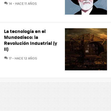
COMENTARIOS
14
HACE 11 AÑOS
La tecnología en el
Mundodisco: la
Revolución Industrial (y
II)
COMENTARIOS
17
HACE 12 AÑOS