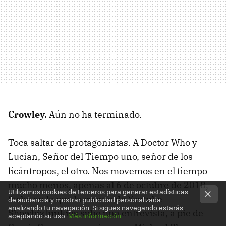
Crowley.
Aún no ha terminado.
Toca saltar de protagonistas. A Doctor Who y
Lucian, Señor del Tiempo uno, señor de los
licántropos, el otro. Nos movemos en el tiempo
mucho menos, apenas al 6 de octubre de 2018,
Utilizamos cookies de terceros para generar estadísticas
fecha en la que la cuenta de Youtube
de audiencia y mostrar publicidad personalizada
analizando tu navegación. Si sigues navegando estarás
ShowbizJunkies sube una entrevista, a pie de
aceptando su uso.
Más información