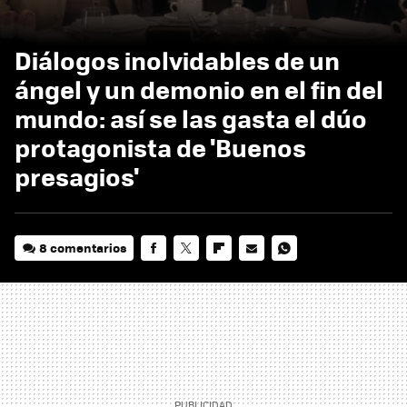
Diálogos inolvidables de un
ángel y un demonio en el fin del
mundo: así se las gasta el dúo
protagonista de 'Buenos
presagios'
8 comentarios
FACEBOOK
TWITTER
FLIPBOARD
E-
WHATSAPP
MAIL