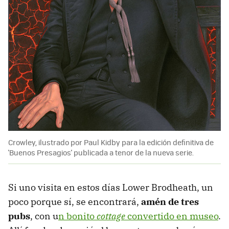
Crowley, ilustrado por Paul Kidby para la edición definitiva de
'Buenos Presagios' publicada a tenor de la nueva serie.
Si uno visita en estos días Lower Brodheath, un
poco porque sí, se encontrará,
amén de tres
pubs
, con u
n bonito
cottage
convertido en museo
.