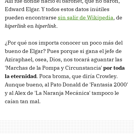
Allí fue donde nació el baronet, que no barón,
Edward Elgar. Y todos estos datos inútiles
pueden encontrarse
sin salir de Wikipedia
, de
hiperlink
en
hiperlink
.
¿Por qué nos importa conocer un poco más del
bueno de Elgar? Pues porque si gana el jefe de
Aziraphael, osea, Dios, nos tocará aguantar las
'Marchas de la Pompa y Circunstancia'
por toda
la eternidad
. Poca broma, que diría Crowley.
Aunque bueno, al Pato Donald de 'Fantasia 2000'
y al Alex de 'La Naranja Mecánica' tampoco le
caían tan mal.