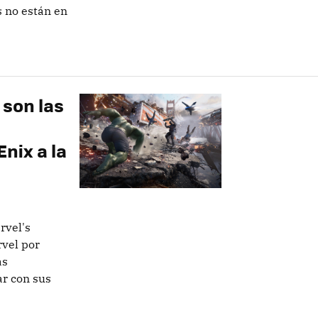
 no están en
 son las
nix a la
rvel's
vel por
as
r con sus