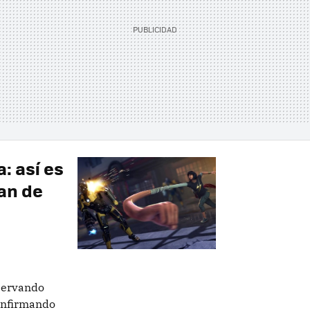
a: así es
fan de
nservando
onfirmando