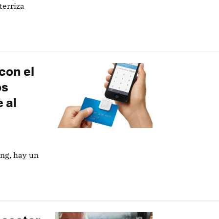
terriza
con el
os
 al
ing, hay un