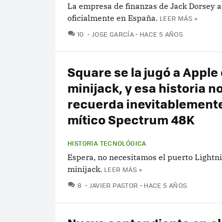
La empresa de finanzas de Jack Dorsey a
oficialmente en España.
LEER MÁS »
COMENTARIOS
10
JOSE GARCÍA
HACE 5 AÑOS
Square se la jugó a Apple 
minijack, y esa historia n
recuerda inevitablemente
mítico Spectrum 48K
HISTORIA TECNOLÓGICA
Espera, no necesitamos el puerto Lightn
minijack.
LEER MÁS »
COMENTARIOS
8
JAVIER PASTOR
HACE 5 AÑOS