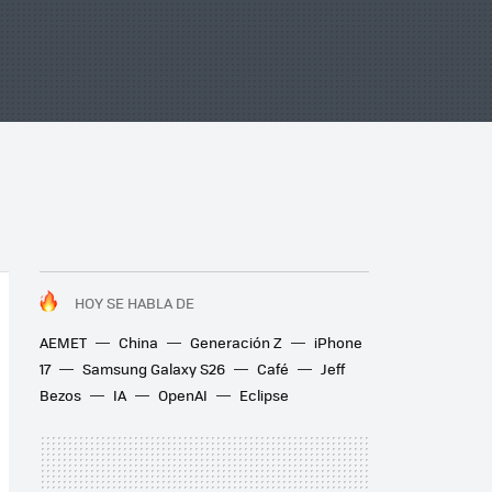
HOY SE HABLA DE
AEMET
China
Generación Z
iPhone
17
Samsung Galaxy S26
Café
Jeff
Bezos
IA
OpenAI
Eclipse