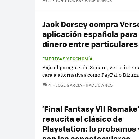
2
JOHN TONES
HACE 6 AÑOS
Jack Dorsey compra Verse
aplicación española para
dinero entre particulares
EMPRESAS Y ECONOMÍA
Bajo el paraguas de Square, Verse intent
cara a alternativas como PayPal o Bizum
COMENTARIOS
4
JOSE GARCÍA
HACE 6 AÑOS
‘Final Fantasy VII Remake
resucita el clásico de
Playstation: lo probamos 
son las espectaculares