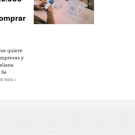
comprar
que quiere
 empresas y
aliana
 Se
R MÁS »