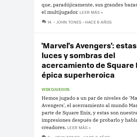
que, paradójicamente, sus grandes bazas
el multijugador.
LEER MÁS »
COMENTARIOS
14
JOHN TONES
HACE 6 AÑOS
'Marvel's Avengers': estas
luces y sombras del
acercamiento de Square E
épica superheroica
VIDEOJUEGOS
Hemos jugado a un par de niveles de 'Ma
Avengers', el acercamiento al mundo Mar
parte de Square Enix, y estas son nuestr
impresiones después de probarlo y habla
creadores.
LEER MÁS »
COMENTARIOS