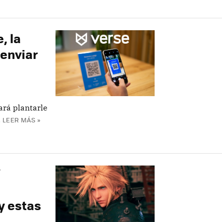
, la
 enviar
ará plantarle
.
LEER MÁS »
’
y estas