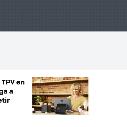
s TPV en
ga a
tir