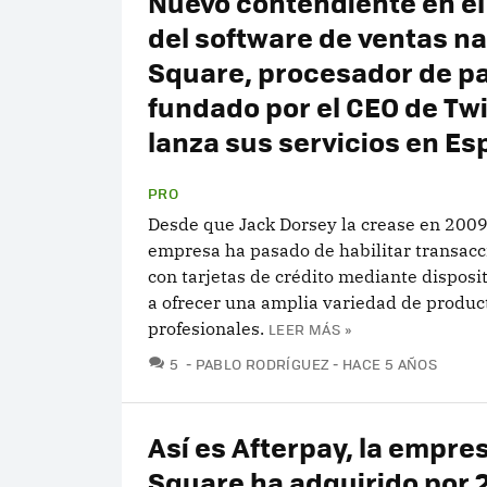
Nuevo contendiente en el
del software de ventas na
Square, procesador de p
fundado por el CEO de Twi
lanza sus servicios en E
PRO
Desde que Jack Dorsey la crease en 2009
empresa ha pasado de habilitar transacci
con tarjetas de crédito mediante disposi
a ofrecer una amplia variedad de produc
profesionales.
LEER MÁS »
COMENTARIOS
5
PABLO RODRÍGUEZ
HACE 5 AÑOS
Así es Afterpay, la empre
Square ha adquirido por 