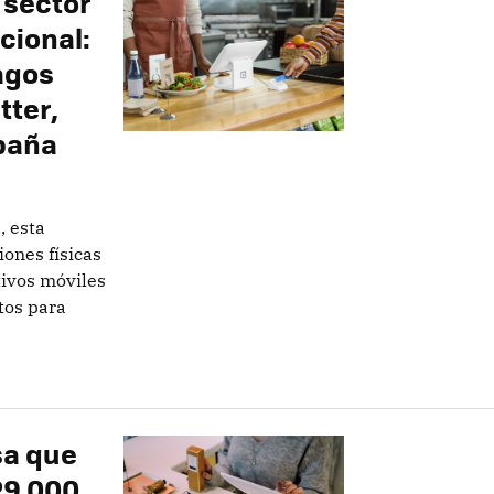
 sector
cional:
agos
tter,
spaña
, esta
ones físicas
tivos móviles
tos para
sa que
29.000