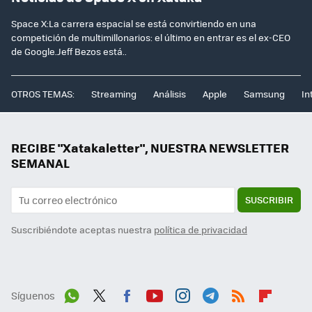
Space X:La carrera espacial se está convirtiendo en una
competición de multimillonarios: el último en entrar es el ex-CEO
de Google.Jeff Bezos está..
OTROS TEMAS:
Streaming
Análisis
Apple
Samsung
In
RECIBE "Xatakaletter", NUESTRA NEWSLETTER
SEMANAL
SUSCRIBIR
Suscribiéndote aceptas nuestra
política de privacidad
Síguenos