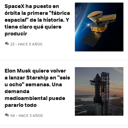
SpaceX ha puesto en
órbita la primera "fábrica
espacial" de la historia. Y
tiene claro qué quiere
producir
COMENTARIOS
23
HACE 3 AÑOS
Elon Musk quiere volver
a lanzar Starship en "seis
u ocho" semanas. Una
demanda
medioambiental puede
pararlo todo
COMENTARIOS
56
HACE 3 AÑOS