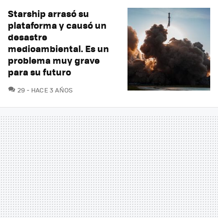
Starship arrasó su
plataforma y causó un
desastre
medioambiental. Es un
problema muy grave
para su futuro
COMENTARIOS
29
HACE 3 AÑOS