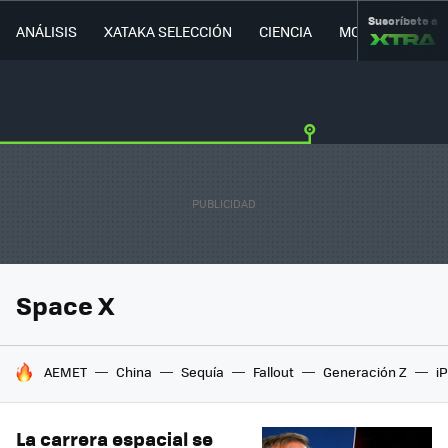
Suscríbete a
ANÁLISIS
XATAKA SELECCIÓN
CIENCIA
MOVILIDAD
Space X
HOY SE HABLA DE
AEMET
China
Sequía
Fallout
Generación Z
i
La carrera espacial se