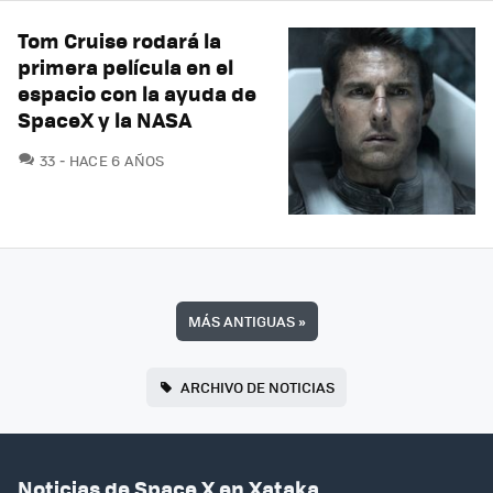
Tom Cruise rodará la
primera película en el
espacio con la ayuda de
SpaceX y la NASA
COMENTARIOS
33
HACE 6 AÑOS
MÁS ANTIGUAS
»
ARCHIVO DE NOTICIAS
Noticias de Space X en Xataka