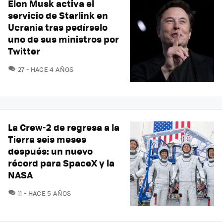
Elon Musk activa el
servicio de Starlink en
Ucrania tras pedírselo
uno de sus ministros por
Twitter
COMENTARIOS
27
HACE 4 AÑOS
La Crew-2 de regresa a la
Tierra seis meses
después: un nuevo
récord para SpaceX y la
NASA
COMENTARIOS
11
HACE 5 AÑOS