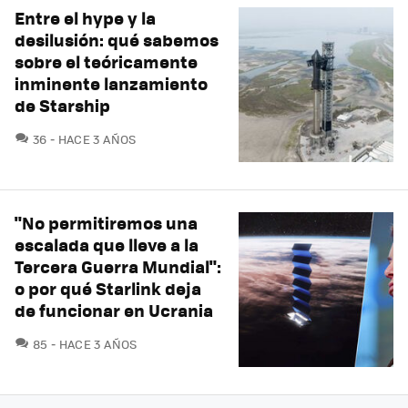
Entre el hype y la
desilusión: qué sabemos
sobre el teóricamente
inminente lanzamiento
de Starship
COMENTARIOS
36
HACE 3 AÑOS
"No permitiremos una
escalada que lleve a la
Tercera Guerra Mundial":
o por qué Starlink deja
de funcionar en Ucrania
COMENTARIOS
85
HACE 3 AÑOS