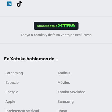
Wh
Twit
Fac
You
Inst
Tele
RSS
Flip
ats
ter
ebo
tub
agr
gra
boa
Link
Tikt
App
ok
e
am
m
rd
edI
ok
Suscríbete a
n
Apoya a Xataka y disfruta ventajas exclusivas
En Xataka hablamos de...
Streaming
Análisis
Espacio
Móviles
Energía
Xataka Movilidad
Apple
Samsung
Inteligencia artificial
China