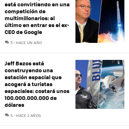
está convirtiendo en una
competición de
multimillonarios: el
último en entrar es el ex-
CEO de Google
COMENTARIOS
3
HACE UN AÑO
Jeff Bezos está
construyendo una
estación espacial que
acogerá a turistas
espaciales: costará unos
100.000.000.000 de
dólares
COMENTARIOS
5
HACE 2 AÑOS