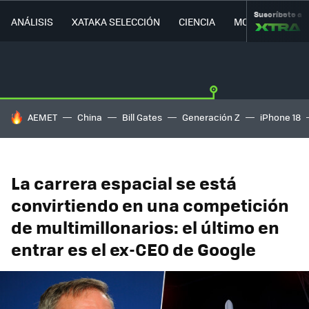
Suscríbete a
ANÁLISIS
XATAKA SELECCIÓN
CIENCIA
MOVILIDAD
HOY SE HABLA DE
AEMET
China
Bill Gates
Generación Z
iPhone 18
La carrera espacial se está
convirtiendo en una competición
de multimillonarios: el último en
entrar es el ex-CEO de Google