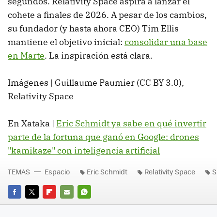
segundos. Relativity Space aspira a lanzar el
cohete a finales de 2026. A pesar de los cambios,
su fundador (y hasta ahora CEO) Tim Ellis
mantiene el objetivo inicial:
consolidar una base
en Marte
. La inspiración está clara.
Imágenes | Guillaume Paumier (CC BY 3.0),
Relativity Space
En Xataka |
Eric Schmidt ya sabe en qué invertir
parte de la fortuna que ganó en Google: drones
"kamikaze" con inteligencia artificial
TEMAS
Espacio
Eric Schmidt
Relativity Space
S
FACEBOOK
TWITTER
FLIPBOARD
E-
WHATSAPP