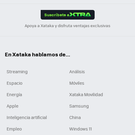
App
ok
e
am
m
rd
edI
ok
Suscríbete a
n
Apoya a Xataka y disfruta ventajas exclusivas
En Xataka hablamos de...
Streaming
Análisis
Espacio
Móviles
Energía
Xataka Movilidad
Apple
Samsung
Inteligencia artificial
China
Empleo
Windows 11