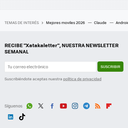
TEMAS DE INTERÉS
Mejores moviles 2026
Claude
Androi
RECIBE "Xatakaletter", NUESTRA NEWSLETTER
SEMANAL
SUSCRIBIR
Suscribiéndote aceptas nuestra
política de privacidad
Síguenos
Wh
Twit
Fac
You
Inst
Tele
RSS
Flip
ats
ter
ebo
tub
agr
gra
boa
Link
Tikt