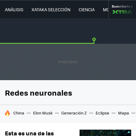
Suscríbete a
ANÁLISIS
XATAKA SELECCIÓN
CIENCIA
MOVILIDAD
Redes neuronales
HOY SE HABLA DE
China
Elon Musk
Generación Z
Eclipse
Mapa
Esta es una de las