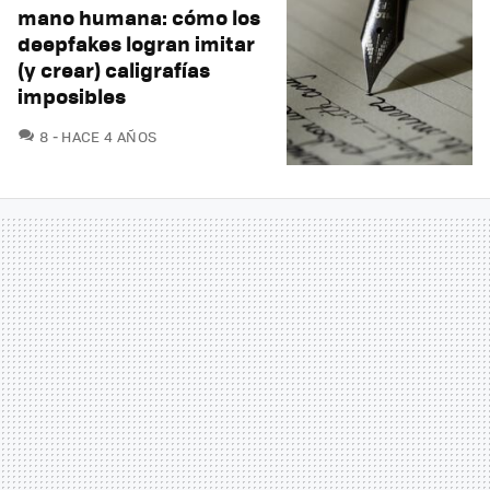
mano humana: cómo los
deepfakes logran imitar
(y crear) caligrafías
imposibles
COMENTARIOS
8
HACE 4 AÑOS