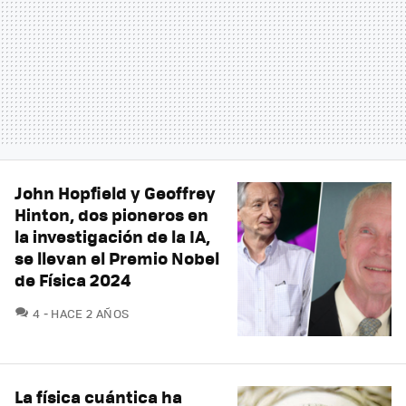
John Hopfield y Geoffrey
Hinton, dos pioneros en
la investigación de la IA,
se llevan el Premio Nobel
de Física 2024
COMENTARIOS
4
HACE 2 AÑOS
La física cuántica ha