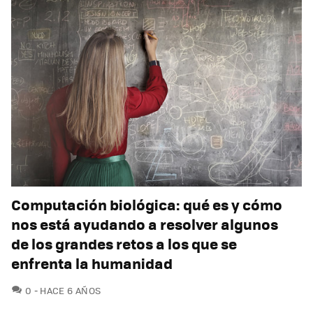
Computación biológica: qué es y cómo
nos está ayudando a resolver algunos
de los grandes retos a los que se
enfrenta la humanidad
COMENTARIOS
0
HACE 6 AÑOS