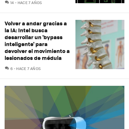
COMENTARIOS
14
HACE 7 AÑOS
Volver a andar gracias a
la IA: Intel busca
desarrollar un 'bypass
inteligente' para
devolver el movimiento a
lesionados de médula
COMENTARIOS
6
HACE 7 AÑOS