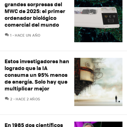
grandes sorpresas del
MWC de 2025: el primer
ordenador biológico
comercial del mundo
COMENTARIOS
1
HACE UN AÑO
Estos investigadores han
logrado que la IA
consuma un 95% menos
de energía. Solo hay que
multiplicar mejor
COMENTARIOS
2
HACE 2 AÑOS
En 1985 dos científicos