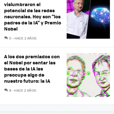
vislumbraron el
potencial de las redes
neuronales. Hoy son "los
padres de la IA" y Premio
Nobel
COMENTARIOS
0
HACE 2 AÑOS
A los dos premiados con
el Nobel por sentar las
bases de la IA les
preocupa algo de
nuestro futuro: la IA
COMENTARIOS
8
HACE 2 AÑOS