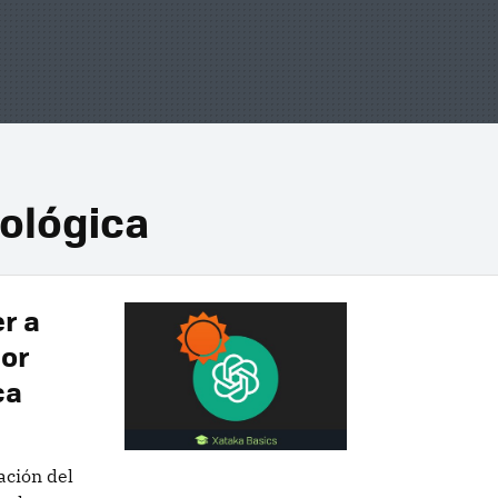
ológica
r a
jor
ca
ación del