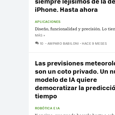
siempre lejísimos de la de
iPhone. Hasta ahora
APLICACIONES
Diseño, funcionalidad y precisión. Lo tie
MÁS »
COMENTARIOS
10
AMPARO BABILONI
HACE 9 MESES
Las previsiones meteorol
son un coto privado. Un 
modelo de IA quiere
democratizar la predicció
tiempo
ROBÓTICA E IA