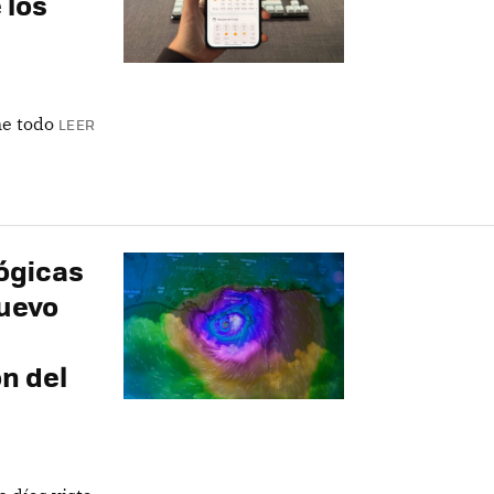
 los
ne todo
LEER
ógicas
nuevo
n del