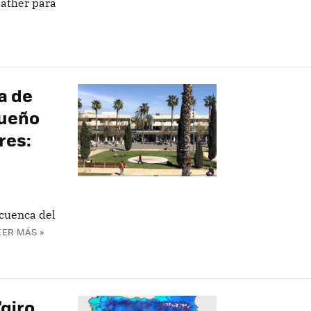
eather para
a de
sueño
res:
 cuenca del
EER MÁS »
"giro