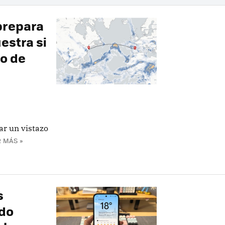
prepara
estra si
o de
ar un vistazo
 MÁS »
s
ado