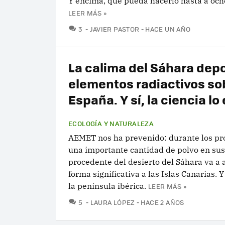
Y encima, que pueda hacerlo hasta a ocho
LEER MÁS »
COMENTARIOS
3
JAVIER PASTOR
HACE UN AÑO
La calima del Sáhara dep
elementos radiactivos so
España. Y sí, la ciencia lo
ECOLOGÍA Y NATURALEZA
AEMET nos ha prevenido: durante los pr
una importante cantidad de polvo en su
procedente del desierto del Sáhara va a 
forma significativa a las Islas Canarias. 
la península ibérica.
LEER MÁS »
COMENTARIOS
5
LAURA LÓPEZ
HACE 2 AÑOS