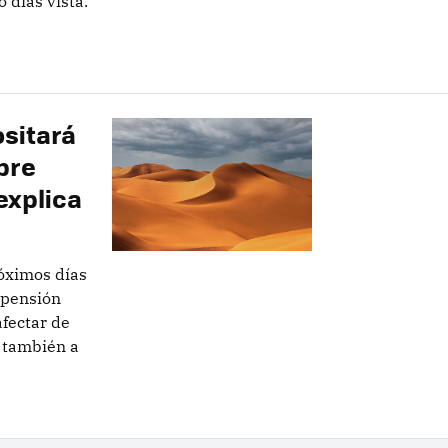
 días vista.
ositará
bre
 explica
óximos días
spensión
afectar de
Y también a