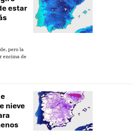
de estar
ás
de, pero la
r encima de
de
de nieve
ara
menos