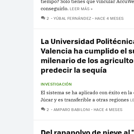
tiempo? Solo tienes que vincular AccuW
conseguirlo.
LEER MÁS »
COMENTARIOS
2
YÚBAL FERNÁNDEZ
HACE 4 MESES
La Universidad Politécnic
Valencia ha cumplido el 
milenario de los agriculto
predecir la sequía
INVESTIGACIÓN
El sistema se ha aplicado con éxito en la
Júcar y es transferible a otras regiones
L
COMENTARIOS
2
AMPARO BABILONI
HACE 4 MESES
Del rapapolvo de nieve al 