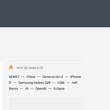
HOY SE HABLA DE
AEMET
China
Generación Z
iPhone
17
Samsung Galaxy S26
Café
Jeff
Bezos
IA
OpenAI
Eclipse