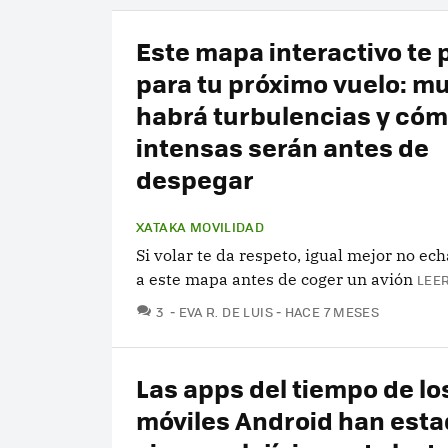
Este mapa interactivo te 
para tu próximo vuelo: mu
habrá turbulencias y cóm
intensas serán antes de
despegar
XATAKA MOVILIDAD
Si volar te da respeto, igual mejor no ech
a este mapa antes de coger un avión
LEER
COMENTARIOS
3
EVA R. DE LUIS
HACE 7 MESES
Las apps del tiempo de lo
móviles Android han est