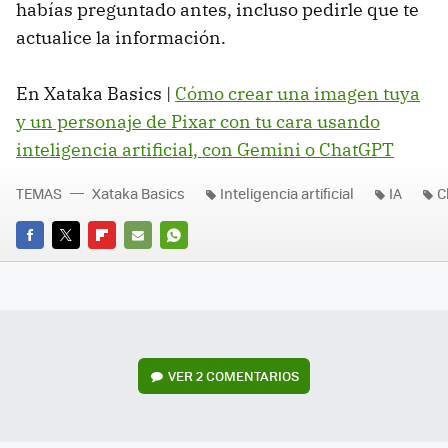
habías preguntado antes, incluso pedirle que te
actualice la información.
En Xataka Basics |
Cómo crear una imagen tuya
y un personaje de Pixar con tu cara usando
inteligencia artificial, con Gemini o ChatGPT
TEMAS
Xataka Basics
Inteligencia artificial
IA
C
FACEBOOK
TWITTER
FLIPBOARD
E-
WHATSAPP
MAIL
VER
2 COMENTARIOS