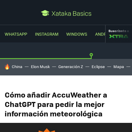
Suscríbete a
WHATSAPP
INSTAGRAM
WINDOWS
ANDROID
TRUC
HOY SE HABLA DE
China
Elon Musk
Generación Z
Eclipse
Mapa
Cómo añadir AccuWeather a
ChatGPT para pedir la mejor
información meteorológica