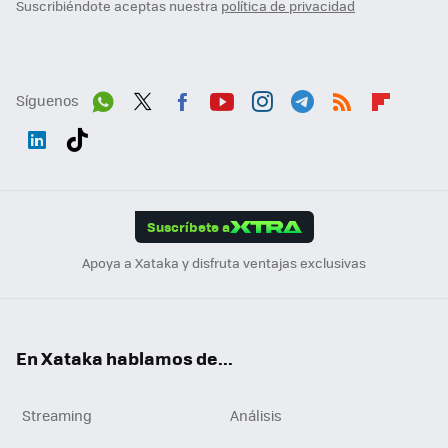
Suscribiéndote aceptas nuestra
política de privacidad
Síguenos
Wh
Twit
Fac
You
Inst
Tele
RSS
Flip
ats
ter
ebo
tub
agr
gra
boa
Link
Tikt
App
ok
e
am
m
rd
edI
ok
Suscríbete a
n
Apoya a Xataka y disfruta ventajas exclusivas
En Xataka hablamos de...
Streaming
Análisis