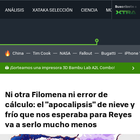
Suscríbete a
ANÁLISIS
XATAKA SELECCIÓN
CIENCIA
MOVILIDAD
HOY SE HABLA DE
China
Tim Cook
NASA
Fallout
Bugatti
iPhone 
🖨️ ¡Sorteamos una impresora 3D Bambu Lab A2L Combo!
Ni otra Filomena ni error de
cálculo: el "apocalipsis" de nieve y
frío que nos esperaba para Reyes
va a serlo mucho menos