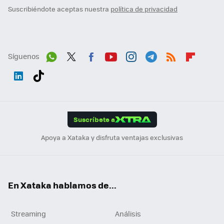
Suscribiéndote aceptas nuestra
política de privacidad
Síguenos
Wh
Twit
Fac
You
Inst
Tele
RSS
Flip
ats
ter
ebo
tub
agr
gra
boa
Link
Tikt
App
ok
e
am
m
rd
edI
ok
Suscríbete a
n
Apoya a Xataka y disfruta ventajas exclusivas
En Xataka hablamos de...
Streaming
Análisis