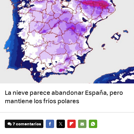
La nieve parece abandonar España, pero
mantiene los fríos polares
7 comentarios
FACEBOOK
TWITTER
FLIPBOARD
E-
WHATSAPP