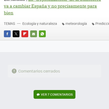
va a cambiar España y no precisamente para
bien
TEMAS
Ecología y naturaleza
meteorología
Predicc
FACEBOOK
TWITTER
FLIPBOARD
E-
WHATSAPP
MAIL
Comentarios cerrados
VER
7 COMENTARIOS