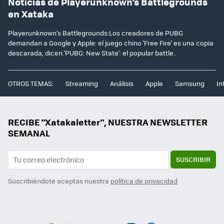
Noticias de Playerunknown’s Battlegrounds
en Xataka
Playerunknown’s Battlegrounds:Los creadores de PUBG
demandan a Google y Apple: el juego chino 'Free Fire' es una copia
descarada, dicen.'PUBG: New State': el popular battle..
OTROS TEMAS:
Streaming
Análisis
Apple
Samsung
In
RECIBE "Xatakaletter", NUESTRA NEWSLETTER
SEMANAL
SUSCRIBIR
Suscribiéndote aceptas nuestra
política de privacidad