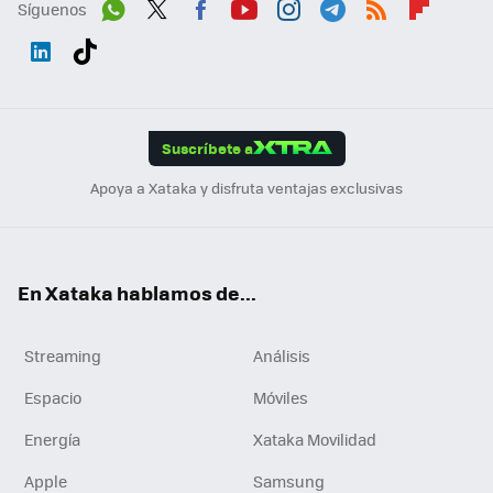
Síguenos
Wh
Twit
Fac
You
Inst
Tele
RSS
Flip
ats
ter
ebo
tub
agr
gra
boa
Link
Tikt
App
ok
e
am
m
rd
edI
ok
Suscríbete a
n
Apoya a Xataka y disfruta ventajas exclusivas
En Xataka hablamos de...
Streaming
Análisis
Espacio
Móviles
Energía
Xataka Movilidad
Apple
Samsung