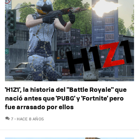
'H1Z1', la historia del "Battle Royale" que
nació antes que 'PUBG' y 'Fortnite' pero
fue arrasado por ellos
COMENTARIOS
7
HACE 8 AÑOS