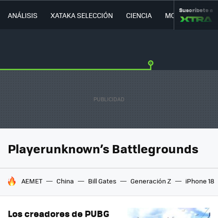
Suscríbete a
ANÁLISIS
XATAKA SELECCIÓN
CIENCIA
MOVILIDAD
Playerunknown’s Battlegrounds
HOY SE HABLA DE
AEMET
China
Bill Gates
Generación Z
iPhone 18
Los creadores de PUBG