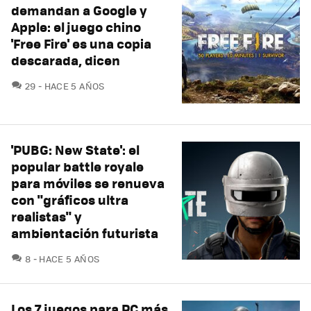
demandan a Google y
Apple: el juego chino
'Free Fire' es una copia
descarada, dicen
COMENTARIOS
29
HACE 5 AÑOS
'PUBG: New State': el
popular battle royale
para móviles se renueva
con "gráficos ultra
realistas" y
ambientación futurista
COMENTARIOS
8
HACE 5 AÑOS
Los 7 juegos para PC más