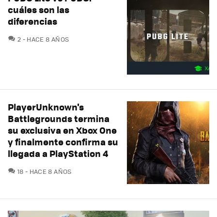
cuáles son las
diferencias
COMENTARIOS
2
HACE 8 AÑOS
PlayerUnknown's
Battlegrounds termina
su exclusiva en Xbox One
y finalmente confirma su
llegada a PlayStation 4
COMENTARIOS
18
HACE 8 AÑOS