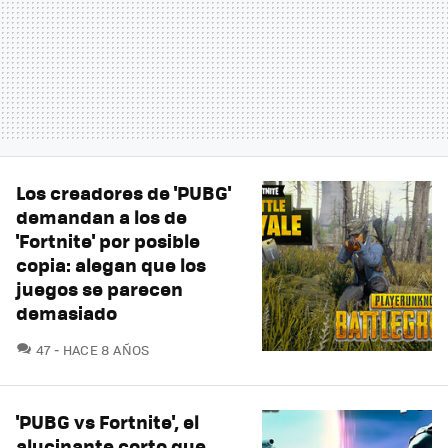
Los creadores de 'PUBG'
demandan a los de
'Fortnite' por posible
copia: alegan que los
juegos se parecen
demasiado
COMENTARIOS
47
HACE 8 AÑOS
'PUBG vs Fortnite', el
alucinante corto que