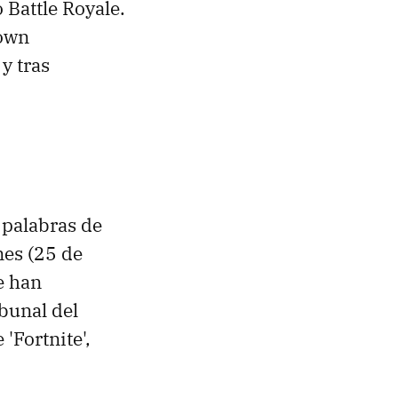
 Battle Royale.
nown
y tras
 palabras de
nes (25 de
e han
ibunal del
 'Fortnite',