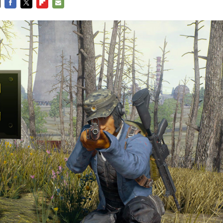
FACEBOOK
TWITTER
FLIPBOARD
E-
MAIL