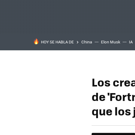
HOY SE HABLA DE
China
Elon Musk
IA
Los cre
de 'Fort
que los