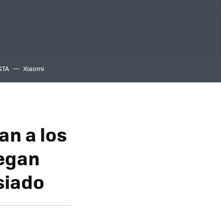
GTA
Xiaomi
an a los
legan
siado