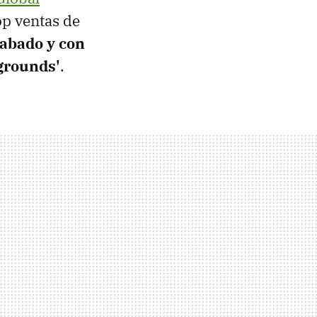
op ventas de
cabado y con
grounds'
.