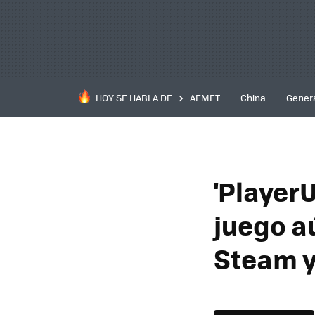
HOY SE HABLA DE
AEMET
China
Gener
'Player
juego a
Steam y