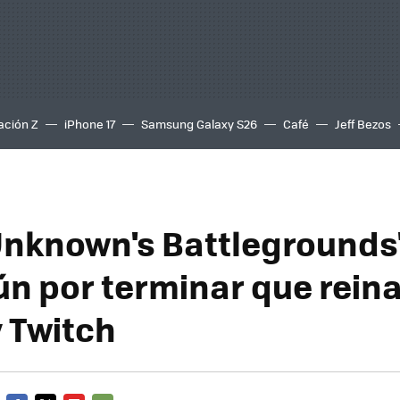
ación Z
iPhone 17
Samsung Galaxy S26
Café
Jeff Bezos
Unknown's Battlegrounds',
ún por terminar que rein
 Twitch