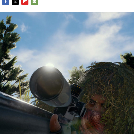
FACEBOOK
TWITTER
FLIPBOARD
E-
MAIL