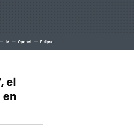
IA
OpenAI
Eclipse
 el
a en