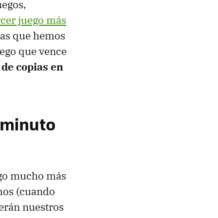
uegos,
ercer juego más
icas que hemos
juego que vence
 de copias en
l minuto
algo mucho más
emos (cuando
serán nuestros