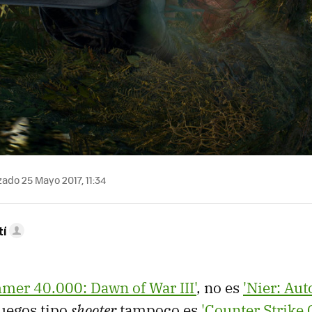
zado 25 Mayo 2017, 11:34
tí
er 40.000: Dawn of War III'
, no es
'Nier: Aut
uegos tipo
shooter
tampoco es
'Counter Strike 