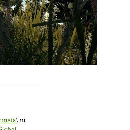
omata'
, ni
Global