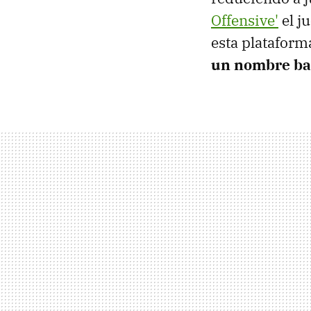
Offensive'
el j
esta plataform
un nombre bas