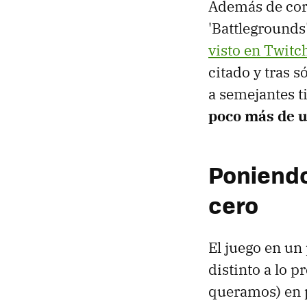
Además de coro
'Battlegrounds
visto en Twitc
citado y tras s
a semejantes t
poco más de 
Poniendo
cero
El juego en u
distinto a lo 
queramos) en p