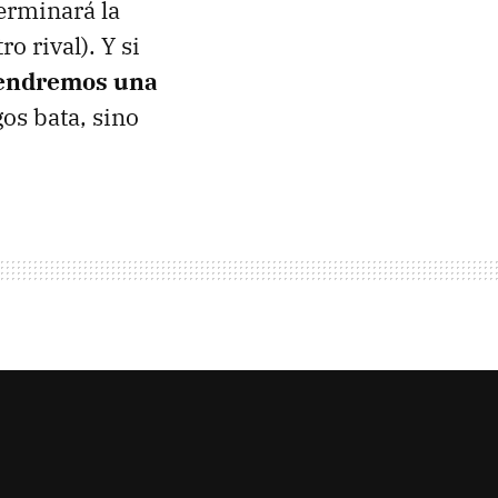
erminará la
o rival). Y si
tendremos una
os bata, sino